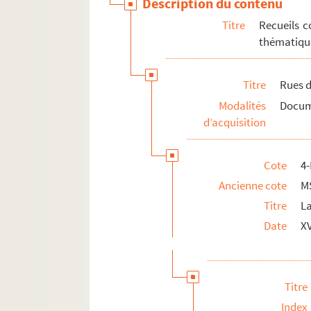
Description du contenu
Titre
Recueils c
thématique
Titre
Rues d
Modalités
Docume
d’acquisition
Cote
4
Ancienne cote
M
Titre
L
Date
X
Titre
Index