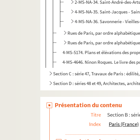
2-MS-NA-34. Saint-André-des-Arts
4-MS-NA-35. Saint-Jacques - Sain
4-MS-NA-36. Savonnerie - Vieilles-
Rues de Paris, par ordre alphabétique 
Rues de Paris, par ordre alphabétique 
4-MS-5174. Plans et élévations des propri
4-MS-4646. Ninon Roques. Le livre des po
Section C : série 47, Travaux de Paris : édilit
Section D : séries 48 et 49, Architectes, archit
Présentation du contenu
Titre
Section B : séri
Index
Paris (France)