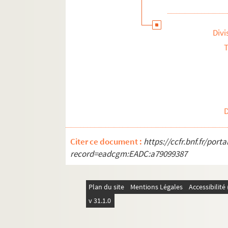
Divi
T
Citer ce document :
https://ccfr.bnf.fr/por
record=eadcgm:EADC:a79099387
Plan du site
Mentions Légales
Accessibilit
v 31.1.0