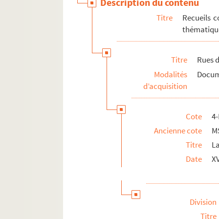
Description du contenu
Titre
Recueils c
thématique
Titre
Rues d
Modalités
Docume
d’acquisition
Cote
4
Ancienne cote
M
Titre
L
Date
X
Division
Titre