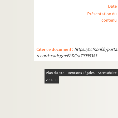
Date
Présentation du
contenu
Citer ce document :
https://ccfr.bnf.fr/por
record=eadcgm:EADC:a79099383
Plan du site
Mentions Légales
Accessibilit
v 31.1.0