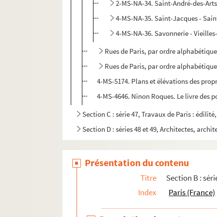
2-MS-NA-34. Saint-André-des-Arts
4-MS-NA-35. Saint-Jacques - Sain
4-MS-NA-36. Savonnerie - Vieilles-
Rues de Paris, par ordre alphabétique 
Rues de Paris, par ordre alphabétique 
4-MS-5174. Plans et élévations des propri
4-MS-4646. Ninon Roques. Le livre des po
Section C : série 47, Travaux de Paris : édilit
Section D : séries 48 et 49, Architectes, archit
Présentation du contenu
Titre
Section B : séri
Index
Paris (France)