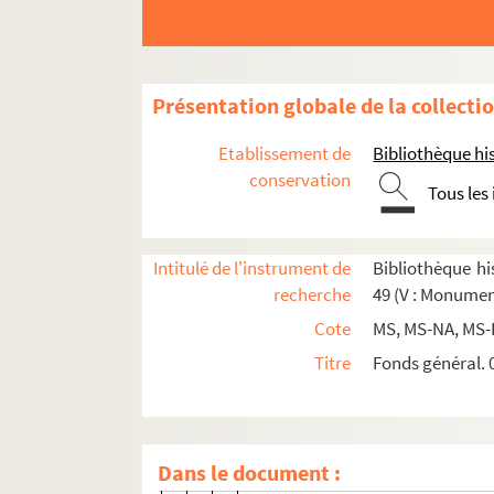
2-MS-3383. Ensemble de documents se 
2-MS-3384. Ensemble de documents se
Rues de Paris, par ordre alphabétique (1
Présentation globale de la collecti
2-MS-NA-29. Amelot - Bûcherie
Etablissement de
Bibliothèque his
4-MS-NA-30(1-2). Carmes - Croix
conservation
Tous les
4-MS-NA-31. Dauphin - Jussienne
4-MS-NA-32. La Rochefoucauld - Mo
Intitulé de l'instrument de
Bibliothèque his
Feuillets 1-22. La Rochefoucauld
recherche
49 (V : Monumen
Feuillets 23-26. Lille (Rue de)
Cote
MS, MS-NA, MS-
Feuillet 27. Loi (Rue de la)
Titre
Fonds général. 0
Feuillet 28. Louis-le-Grand (Plac
Feuillets 29-35. Lourcine (Rue de
Feuillet 36. Lowendal (Avenue)
Dans le document :
Feuillets 37-40. Lune (Rue de la)