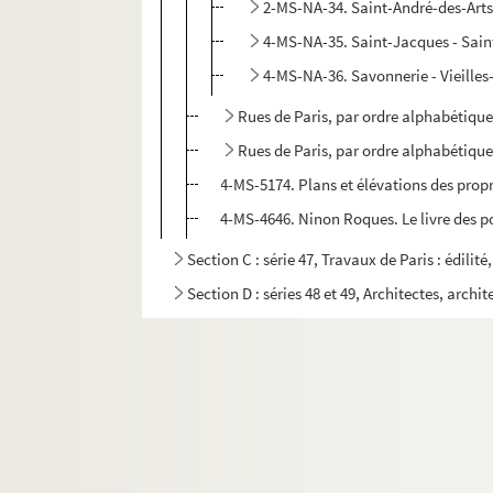
2-MS-NA-34. Saint-André-des-Arts
4-MS-NA-35. Saint-Jacques - Sain
4-MS-NA-36. Savonnerie - Vieilles-
Rues de Paris, par ordre alphabétique 
Rues de Paris, par ordre alphabétique 
4-MS-5174. Plans et élévations des propri
4-MS-4646. Ninon Roques. Le livre des po
Section C : série 47, Travaux de Paris : édilit
Section D : séries 48 et 49, Architectes, archit