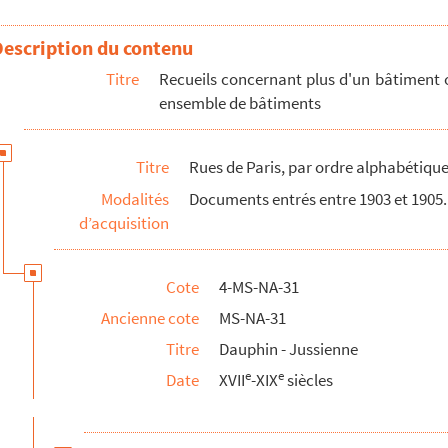
eret, menuisier, d'une maison, rue des Gravilliers
Description du contenu
Titre
Recueils concernant plus d'un bâtiment 
ensemble de bâtiments
Titre
Rues de Paris, par ordre alphabétique 
Modalités
Documents entrés entre 1903 et 1905.
d’acquisition
Cote
4-MS-NA-31
Ancienne cote
MS-NA-31
Titre
Dauphin - Jussienne
e
e
Date
XVII
-XIX
siècles
e
oré