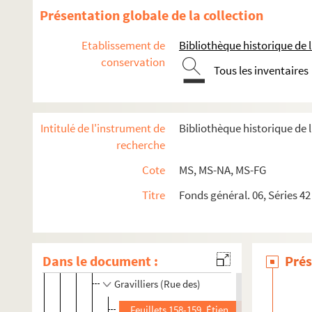
Feuillet 7. Deux-Écus (Rue des)
Présentation globale de la collection
Feuillets 8-13. Deux-Ponts (Rue des)
Etablissement de
Bibliothèque historique de la
Égouts-Saint-Martin (Rue des)
conservation
Feuillet 97. Faubourg-Saint-Antoine (Rue du)
Tous les inventaires
Feuillets 98-99. Faubourg-Saint-Jacques (Rue
Feuillets 100-110. Faubourg-Saint-Marcel (Rue
Intitulé de l'instrument de
Bibliothèque historique de l
Faubourg-Saint-Martin (Rue du)
recherche
Feuillets 116-122. Foin (Rue du)
Cote
MS, MS-NA, MS-FG
Feuillets 123-124. Fossés-Montmartre (Rue des
Titre
Fonds général. 06, Séries 42
Galande (Rue)
Feuillets 129-130. Geindre (Rue du)
Gracieuse (Rue)
Dans le document :
Prés
Feuillet 157. Grands-Degrés (Rue des)
Gravilliers (Rue des)
Feuillets 158-159. Étienne Giverne, maître 