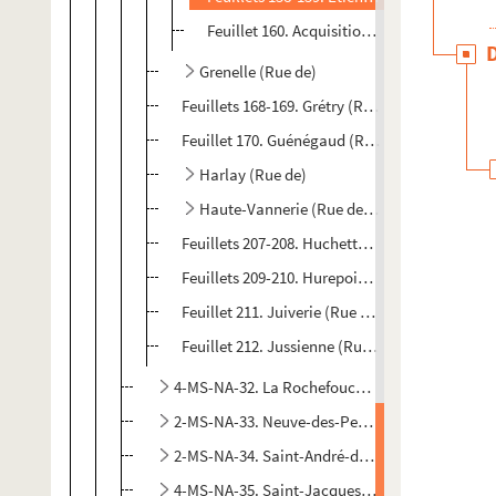
Feuillet 160. Acquisition, par François Vill
Grenelle (Rue de)
Feuillets 168-169. Grétry (Rue)
Feuillet 170. Guénégaud (Rue)
Harlay (Rue de)
Haute-Vannerie (Rue de la)
Feuillets 207-208. Huchette (Rue de la)
Feuillets 209-210. Hurepoix (Rue du)
Feuillet 211. Juiverie (Rue de la)
Feuillet 212. Jussienne (Rue de la)
4-MS-NA-32. La Rochefoucauld - Mouffetard
2-MS-NA-33. Neuve-des-Petits-Champs - Royal
2-MS-NA-34. Saint-André-des-Arts - Saint-Hon
4-MS-NA-35. Saint-Jacques - Saint-Victor