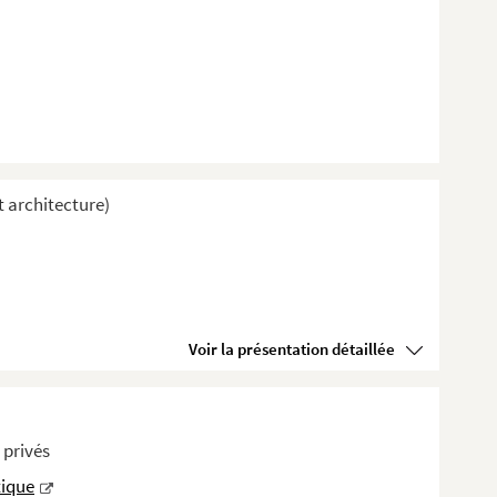
t architecture)
Voir la présentation détaillée
 privés
tique
i...