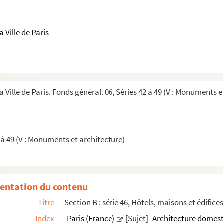
 Ville de Paris
 du)
 du)
a Ville de Paris. Fonds général. 06, Séries 42 à 49 (V : Monuments e
)
 à 49 (V : Monuments et architecture)
entation du contenu
Titre
Section B : série 46, Hôtels, maisons et édifices
Index
Paris (France)
[Sujet]
Architecture domes
fourbisseur, baille à Nicolas Aubert, marchand, une maison, rue des Gravill