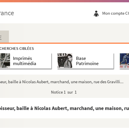
dentifiés
rance
Mon compte C
 ; études thématiques portant sur un ensembl...
isons, à des boutiques, à l'Hôtel de Ville et au Panthéon (MS-NA...
E
aux maisons de Paris
ux maisons et aux rues de Paris
CHERCHES CIBLÉES
x maisons et aux rues de Paris (suite)
Imprimés
Base
multimédia
Patrimoine
ux maisons des rues de Paris et des communes avoisinantes
seur, baille à Nicolas Aubert, marchand, une maison, rue des Gravilli...
Notice
1 sur 1
isseur, baille à Nicolas Aubert, marchand, une maison, rue 