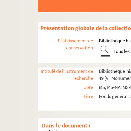
2-MS-3382. Ensemble de documents se
2-MS-3383. Ensemble de documents se 
2-MS-3384. Ensemble de documents se
Présentation globale de la collecti
Rues de Paris, par ordre alphabétique (1
Etablissement de
Bibliothèque his
2-MS-NA-29. Amelot - Bûcherie
conservation
Tous les
4-MS-NA-30(1-2). Carmes - Croix-R
Feuillets 1-2. Carmes (Rue des)
Intitulé de l'instrument de
Bibliothèque his
Feuillets 3-58. Carrières (Rue des
recherche
49 (V : Monumen
Feuillet 59. Caumartin (Rue de)
Cote
MS, MS-NA, MS-
Feuillets 60-61. Chabanais (Rue)
Titre
Fonds général. 0
Chaillot (Grande rue de)
Feuillet 123. Chantre (Rue du)
Feuillets 124-131. Charonne (Rue
Dans le document :
Chaussée-d'Antin (Rue de la)