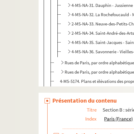
4-MS-NA-31. Dauphin - Jussienne
4-MS-NA-32. La Rochefoucauld - 
2-MS-NA-33. Neuve-des-Petits-C
2-MS-NA-34. Saint-André-des-Arts
4-MS-NA-35. Saint-Jacques - Sain
4-MS-NA-36. Savonnerie - Vieilles-
Rues de Paris, par ordre alphabétique 
Rues de Paris, par ordre alphabétique 
4-MS-5174. Plans et élévations des propri
4-MS-4646. Ninon Roques. Le livre des po
Présentation du contenu
Section C : série 47, Travaux de Paris : édilit
Titre
Section B : séri
Section D : séries 48 et 49, Architectes, archit
Index
Paris (France)