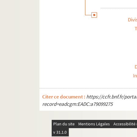
Divi
T
I
Citer ce document :
https://ccfr.bnf.fr/por
record=eadcgm:EADC:a79099275
Plan du site
Mentions Légales
Accessibilit
v 31.1.0