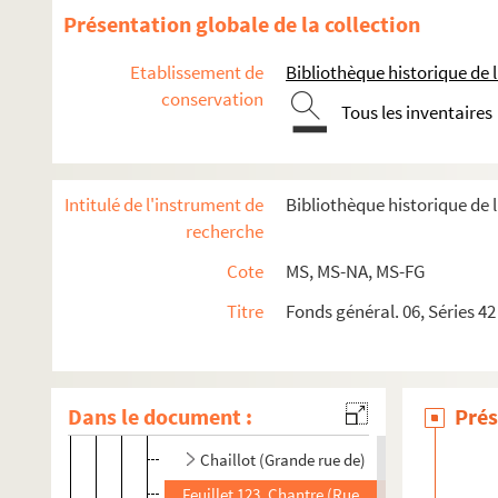
Présentation globale de la collection
4-MS-NA-37-38. Recueil de pièces relatives à des ma
2-MS-3380. Ensemble d'actes divers se rapportant 
Etablissement de
Bibliothèque historique de la
conservation
2-MS-3382. Ensemble de documents se rapportant a
Tous les inventaires
2-MS-3383. Ensemble de documents se rapportant au
2-MS-3384. Ensemble de documents se rapportant a
Intitulé de l'instrument de
Bibliothèque historique de l
Rues de Paris, par ordre alphabétique (1re série)
recherche
2-MS-NA-29. Amelot - Bûcherie
Cote
MS, MS-NA, MS-FG
4-MS-NA-30(1-2). Carmes - Croix-Rouge
Titre
Fonds général. 06, Séries 42
Feuillets 1-2. Carmes (Rue des)
Feuillets 3-58. Carrières (Rue des)
Feuillet 59. Caumartin (Rue de)
Dans le document :
Prés
Feuillets 60-61. Chabanais (Rue)
Chaillot (Grande rue de)
Feuillet 123. Chantre (Rue du)