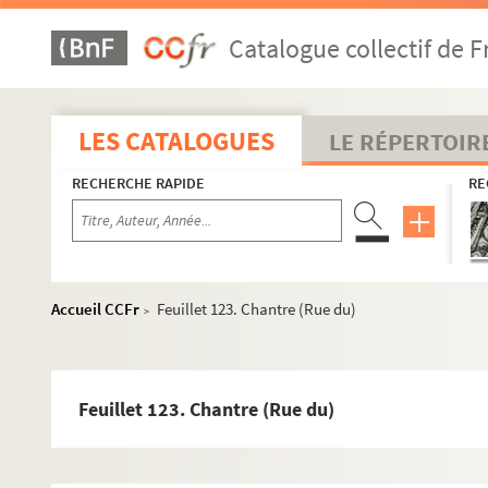
Catalogue collectif de F
LES CATALOGUES
LE RÉPERTOIR
RECHERCHE RAPIDE
RE
Section A : séries 42 à 45, Monuments publics
Section B : série 46, Hôtels, maisons et édifices privés
Accueil CCFr
Feuillet 123. Chantre (Rue du)
>
Albe - Dragon
Faubourg-Saint-Honoré - Louvois
Feuillet 123. Chantre (Rue du)
Mayenne - Reine-Marguerite
Saint-Christophe - Vieille-Monnaie ; et bâtiments non i
Recueils concernant plus d'un bâtiment ou plus d'une rue