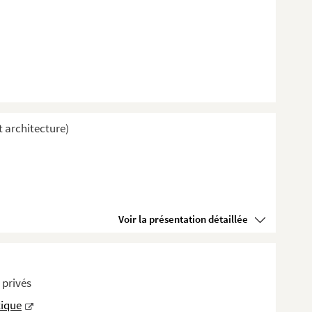
t architecture)
Voir la présentation détaillée
 privés
tique