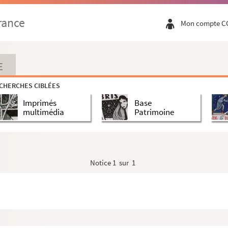
rance
Mon compte C
E
CHERCHES CIBLÉES
Imprimés
Base
multimédia
Patrimoine
Notice
1 sur 1
dentifiés
 ; études thématiques portant sur un ensembl...