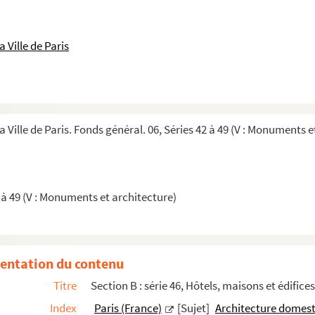
isons, à des boutiques, à l'Hôtel de Ville et au Panthéon (MS-NA...
aux maisons de Paris
 Ville de Paris
ux maisons et aux rues de Paris
x maisons et aux rues de Paris (suite)
ux maisons des rues de Paris et des communes avoisinantes
a Ville de Paris. Fonds général. 06, Séries 42 à 49 (V : Monuments e
 à 49 (V : Monuments et architecture)
entation du contenu
Titre
Section B : série 46, Hôtels, maisons et édifices
Index
Paris (France)
[Sujet]
Architecture domes