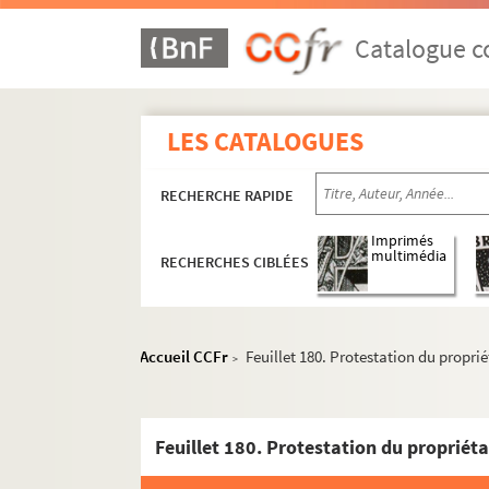
Catalogue co
LES CATALOGUES
RECHERCHE RAPIDE
Imprimés
multimédia
RECHERCHES CIBLÉES
Section A : séries 42 à 45, Monuments publics
Section B : série 46, Hôtels, maisons et édifices 
Accueil CCFr
Feuillet 180. Protestation du proprié
>
Albe - Dragon
Faubourg-Saint-Honoré - Louvois
Mayenne - Reine-Marguerite
Saint-Christophe - Vieille-Monnaie ; et b