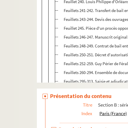
Feuillet 240. Louis Philippe d'Orléa
Feuillets 241-242. Transfert de bail 
Feuillets 243-244. Devis des ouvrage
Feuillet 245. Pièce d'un procès oppo
Feuillets 246-247. Manuscrit original
Feuillets 248-249. Contrat de bail e
Feuillets 250-251. Décret d'autorisa
Feuillets 252-259. Guy Périer de Féra
Feuillets 260-294. Ensemble de docu
Feuillets 295-313. Saisie et adjudica
Feuillets 314-315. Expertise de mito
Présentation du contenu
Feuillets 316-317. Quittance du prix
Titre
Section B : séri
Feuillets 318-319. Acte de vente d'u
Index
Paris (France)
Feuillets 320-324. Acte de vente et h
Feuillets 325-334. Vente d'une mais