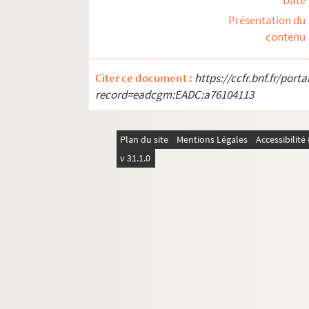
Date
Présentation du
contenu
Citer ce document :
https://ccfr.bnf.fr/por
record=eadcgm:EADC:a76104113
Plan du site
Mentions Légales
Accessibilit
v 31.1.0