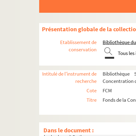
Loiret
Lozère
Haute-Marne
Présentation globale de la collecti
Meurthe-et-Moselle
Etablissement de
Bibliothèque d
Meuse
conservation
Nord
Tous les
Pas-de-Calais
Puy-de-Dôme
Intitulé de l'instrument de
Bibliothèque 
Pyrénées-Atlantiques
recherche
Concentration d
Pyrénées-Orientales
Cote
FCM
Bas-Rhin
Titre
Fonds de la Con
Haut-Rhin
Rhône
Saône-et-Loire
Dans le document :