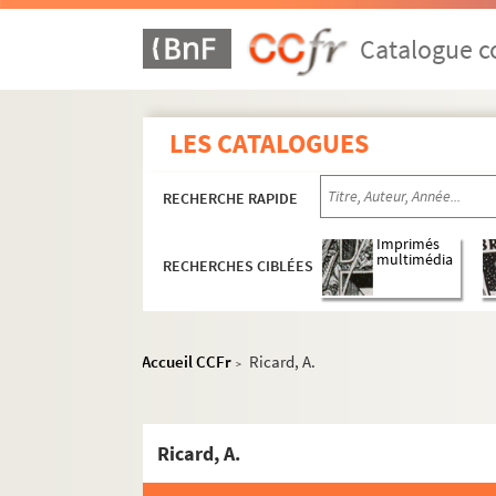
Gard
Catalogue co
Haute-Garonne
Gironde
LES CATALOGUES
Hérault
Ille-et-Vilaine
RECHERCHE RAPIDE
Indre
Indre-et-Loire
Imprimés
multimédia
RECHERCHES CIBLÉES
Isère
Jura
Landes
Accueil CCFr
Ricard, A.
>
Loir-et-Cher
Loire
Haute-Loire
Ricard, A.
Loire-Atlantique