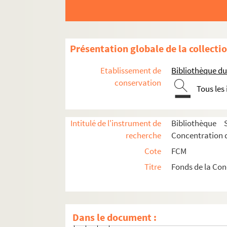
Biekert frères
Blom & Van der Aa
Blumenthal, W.
Présentation globale de la collecti
Boas, E. & Cie
Boiceau, E.
Etablissement de
Bibliothèque d
Boisdron, E.
conservation
Tous les
Borgeaud, Georges
Boucrel, G.
Intitulé de l'instrument de
Bibliothèque 
Bouheret, A. & Cie
recherche
Concentration d
Bourrette, L.
Cote
FCM
Boussuge & Cie
Titre
Fonds de la Con
Brunet, Charles
Burger, Maurice
Burgmann, F.
Dans le document :
Caplen, Bauer & Cie