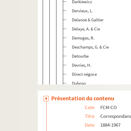
Darkiewicz
Dervieux, L.
Delanoë & Galtier
Delaye, A. & Cie
Demoges, R.
Deschamps, G. & Cie
Detourbe
Devries, H.
Direct négoce
Dubosq
Dupont, F. & Furlaud, M.H.
Présentation du contenu
Électro-lux
Cote
FCM-CO
Entreprise Vièle, Blackwell & Bu
Titre
Correspondan
Établissements Lutz, Georges &
Date
1884-1967
Évrard, Maurice