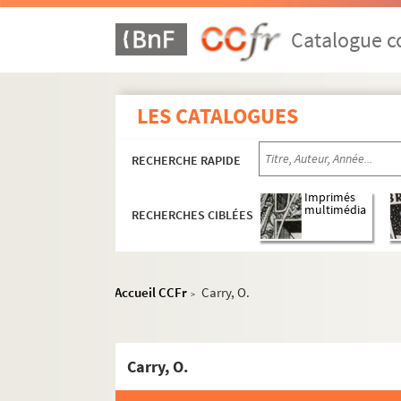
Banque coloniale
Catalogue co
Banque L. Dupont & Cie
Barbe fils & Cie
Bardou fils & Cie
LES CATALOGUES
Bariquand & Marre
Baruch, Jean
RECHERCHE RAPIDE
Baudet-Archat
Imprimés
Baumann, G.
multimédia
RECHERCHES CIBLÉES
Baumann, L. successeurs
Berbegier & Cie
Accueil CCFr
Carry, O.
Berger, G.
>
Bernheim, Mathieu & Cie
Beuzeboc
Carry, O.
Bez, Casimir