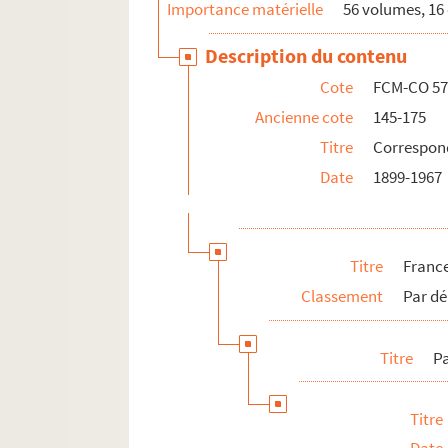
Importance matérielle
56 volumes, 16 
Fauge, Georges
Description du contenu
Feifer, E. & Cie
Forestier, A.
Cote
FCM-CO 57
Fortin fils & Deschamps
Ancienne cote
145-175
Titre
Correspon
Fouche, Frédéric
Date
1899-1967
Fouqueray, P.
Frankel, D.
Freitac, Alfred
Titre
Franc
Fruchard, G.
Classement
Par dé
Gabay, Edmond
Galliard fils
Titre
Pa
Gangonat, Ewald & Cie
Gibert, P. & Cie
Titre
Giret, F.