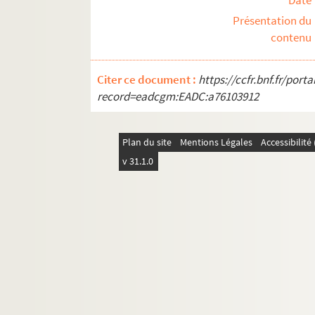
Date
Gondrand frères
Présentation du
Gresham
contenu
Guardian assurance company li
Guibert, Paul
Citer ce document :
https://ccfr.bnf.fr/por
Harcourt
record=eadcgm:EADC:a76103912
Hellwig, G. & Pisante, M.
Henneau, E.
Plan du site
Mentions Légales
Accessibilit
Herlicq, Alfred
v 31.1.0
Herrenschmidt & fils
Hermann, Victor
Heymans, L. et R.
Hut, Henri
Hutchinson
L'Illustration économique et fin
Imbert, B.