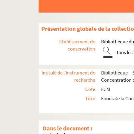
Loire
Haute-Loire
Loire-Atlantique
Présentation globale de la collecti
Loiret
Etablissement de
Bibliothèque d
Lozère
conservation
Tous les
Haute-Marne
Meurthe-et-Moselle
Intitulé de l'instrument de
Bibliothèque 
Meuse
recherche
Concentration d
Nord
Cote
FCM
Pas-de-Calais
Titre
Fonds de la Con
Puy-de-Dôme
Pyrénées-Atlantiques
Abbadie & Aguire
Dans le document :
Bidegaray, Goyeneche & Cie