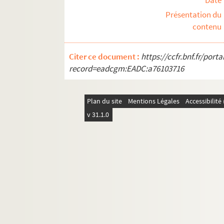
Date
Présentation du
contenu
Citer ce document :
https://ccfr.bnf.fr/por
record=eadcgm:EADC:a76103716
Plan du site
Mentions Légales
Accessibilit
v 31.1.0