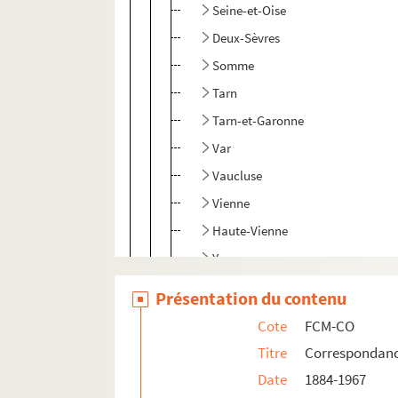
Seine-et-Oise
Deux-Sèvres
Somme
Tarn
Tarn-et-Garonne
Var
Vaucluse
Vienne
Haute-Vienne
Yonne
Étranger
Présentation du contenu
Non renseigné
Cote
FCM-CO
FCM-CO 88. Registre des télégrammes
Titre
Correspondan
Date
1884-1967
FCM-EE. Papiers Émile Exbrayat