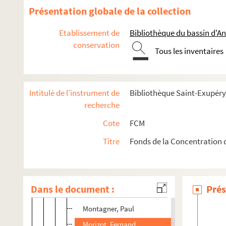
Mallet, A.
Présentation globale de la collection
Mallet & Chuzel
Etablissement de
Bibliothèque du bassin d'A
Mallet & Mas
conservation
Tous les inventaires
Mansaut, Paul
Marchand, P.
Martinet, Romain
Intitulé de l'instrument de
Bibliothèque Saint-Exupéry,
Mathieu, D.
recherche
Mathieu, H.P.
Cote
FCM
Mégisserie dauphinoise
Titre
Fonds de la Concentration d
Merlin, Henri A.
Metral frères
Miard, Auguste
Dans le document :
Prés
Mollaret & Perrin
Montagner, Paul
Morizot, Fernand