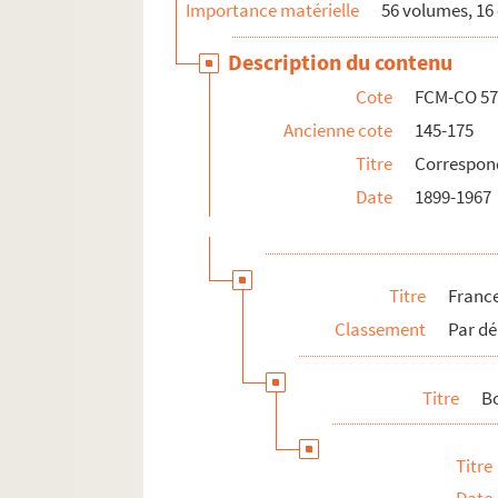
Importance matérielle
56 volumes, 16 
Loir-et-Cher
Description du contenu
Loire
Cote
FCM-CO 57
Haute-Loire
Ancienne cote
145-175
Loire-Atlantique
Titre
Correspon
Loiret
Date
1899-1967
Lozère
Haute-Marne
Meurthe-et-Moselle
Titre
Franc
Meuse
Classement
Par dé
Nord
Pas-de-Calais
Titre
B
Puy-de-Dôme
Pyrénées-Atlantiques
Titre
Pyrénées-Orientales