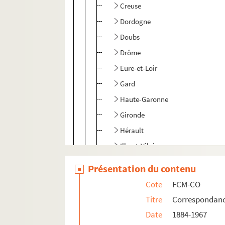
Creuse
Dordogne
Doubs
Drôme
Eure-et-Loir
Gard
Haute-Garonne
Gironde
Hérault
Ille-et-Vilaine
Indre
Présentation du contenu
Indre-et-Loire
Cote
FCM-CO
Isère
Titre
Correspondan
Jura
Date
1884-1967
Landes