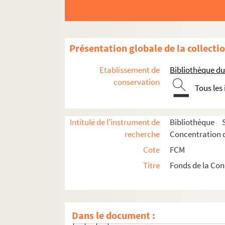
Magnin, Henri
Maroun, N.
Modiano, Isaac, Brother & sons
Présentation globale de la collecti
Pelle, Paul & Serindat, Antoine
Pichou, Henri
Etablissement de
Bibliothèque d
Pin, Alfred
conservation
Tous les
Pinatel, Raphaël
Raymond, Auguste
Intitulé de l'instrument de
Bibliothèque 
Ritterbeck, P.
recherche
Concentration d
Rosapina, G.
Cote
FCM
Servan, Adrien
Titre
Fonds de la Con
Société française des lubrifiants
Société générale des transports
Société marseillaise de commiss
Dans le document :
Société méridionale d'alimentat