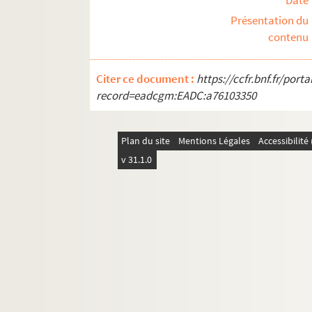
Date
Bas-Rhin
Présentation du
Haut-Rhin
contenu
Rhône
Saône-et-Loire
Citer ce document :
https://ccfr.bnf.fr/por
record=eadcgm:EADC:a76103350
Sarthe
Savoie
Haute-Savoie
Plan du site
Mentions Légales
Accessibilit
v 31.1.0
Paris
Seine
Seine-Maritime
Seine-et-Oise
Deux-Sèvres
Somme
Tarn