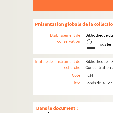
Billon, P. & Rosselin, D.
Blanc frères
Boutière & Cie
Présentation globale de la collecti
Brunon & Rothe
Bruzzo
Etablissement de
Bibliothèque d
Carassale, J. & fils
conservation
Tous les
Causse, E. & Cie
Compagnie marseillaise de Mad
Intitulé de l'instrument de
Bibliothèque 
La Concorde
recherche
Concentration d
Corsetti, Xavier
Cote
FCM
Didot-Bottin
Titre
Fonds de la Con
Duciel, Jules
Fabre & fils
Félix
Dans le document :
Dernaine, Michel K.