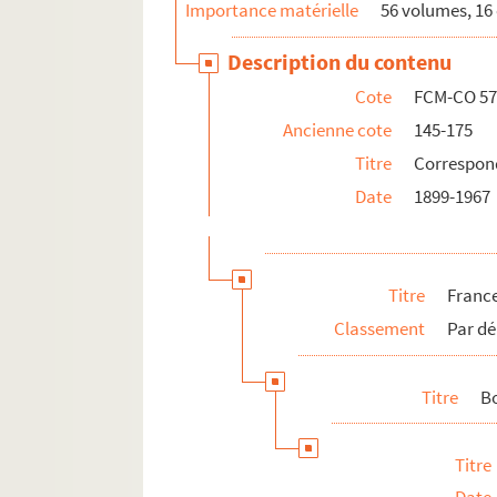
Importance matérielle
56 volumes, 16 
Rosapina, G.
Description du contenu
Servan, Adrien
Société française des lubrifiants
Cote
FCM-CO 57
Société générale des transports
Ancienne cote
145-175
Titre
Correspon
Société marseillaise de commiss
Date
1899-1967
Société méridionale d'alimentat
Suzanne, Jean
Tabet, René
Titre
Franc
Tempier, Émile
Classement
Par dé
Terrail, Payen & Cie
Transports Mitjaville
Titre
B
Turcat & Gaubert
Valette, Ernest
Titre
Calvados