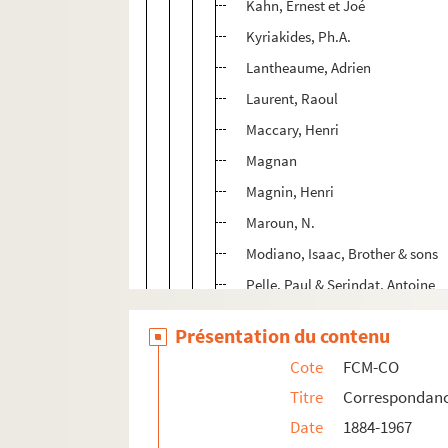
Kahn, Ernest et Joé
Kyriakides, Ph.A.
Lantheaume, Adrien
Laurent, Raoul
Maccary, Henri
Magnan
Magnin, Henri
Maroun, N.
Modiano, Isaac, Brother & sons
Pelle, Paul & Serindat, Antoine
Pichou, Henri
Présentation du contenu
Pin, Alfred
Cote
FCM-CO
Pinatel, Raphaël
Titre
Correspondan
Raymond, Auguste
Date
1884-1967
Ritterbeck, P.