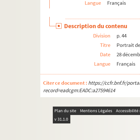
Langue
Français
p. 70. Carte de Max Jacob
p. 71. Le clos VI D n°10
Description du contenu
p. 72. Portrait de Zozoche, dessin au crayo
Division
p. 44
p. 73. Feuillets de captivité, manuscrit par
Titre
Portrait d
p. 74. Collage de diverses étiquettes de colis
Date
28 décemb
p. 75. Affiche aquerellée de Ca relève ou ça
Langue
Français
p. 76. Affiche aquerellée de Ca relève ou ça
p. 76. Maquette pour le prologue de ça rel
Citer ce document :
https://ccfr.bnf.fr/por
p. 76. Maquette pour le 5e tableau de ça r
record=eadcgm:EADC:a27594614
p. 77. En captivité… Noël à Shüren Dortmun
p. 79. Le mot de l'aumonier
Plan du site
Mentions Légales
Accessibilit
p. 80. Collages de diverses étiquettes de coli
v 31.1.0
p. 81. Bulletin de la Société des écrivains 
p. 82. Feuillets de captivité, manuscrit de 