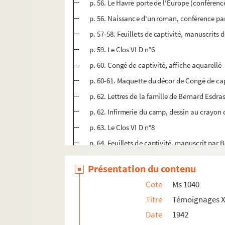
p. 56. Le Havre porte de l'Europe (conféren
p. 56. Naissance d'un roman, conférence pa
p. 57-58. Feuillets de captivité, manuscrits
p. 59. Le Clos VI D n°6
p. 60. Congé de captivité, affiche aquarellé
p. 60-61. Maquette du décor de Congé de cap
p. 62. Lettres de la famille de Bernard Esdra
p. 62. Infirmerie du camp, dessin au crayon
p. 63. Le Clos VI D n°8
p. 64. Feuillets de captivité, manuscrit par
p. 64. Portrait de Bernard Esdras-Gosse, des
Présentation du contenu
p. 65. Photographie de Bernard Esdras-Gos
Cote
Ms 1040
p. 67. Le Clos VI D n°9
Titre
Témoignages X
p. 68-69. Feuillets de captivité, manuscrits
Date
1942
p. 69. Brochure de Pierre Elec