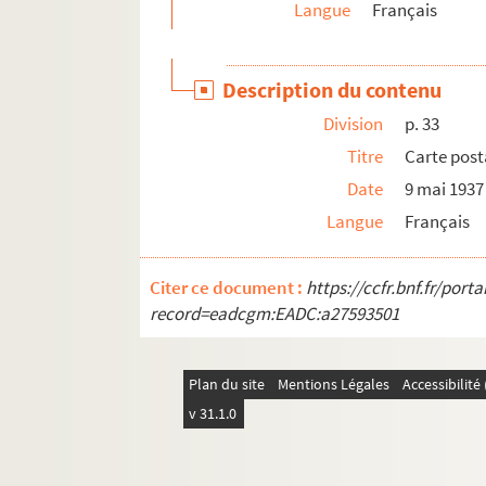
Langue
Français
p. 59. Devant un miroir, autoportrait à l'e
p. 59. Louis Lumière, aquarelle par Bernard
Description du contenu
p. 59. Marianne Oswald, aquarelle par Bern
Division
p. 33
p. 60. Lettre de Julien Guillemard
Titre
Carte post
p. 60. Lettre de Julien Guillemard
Date
9 mai 1937
p. 60. Lettres de Louis Leplay
Langue
Français
p. 60. Lettre d'André Philippe
p. 62. "C'est une bergeronnette…", encre de
Citer ce document :
https://ccfr.bnf.fr/por
p. 63. Dédicace de C.F. Ramuz
record=eadcgm:EADC:a27593501
p. 64. Lettre de Marcel Auger
p. 64. Lettre de William Beaufils (Will)
Plan du site
Mentions Légales
Accessibilit
p. 64. Lettre d'Albert Copieux
v 31.1.0
p. 64. Lettre de Louis Leplay
p. 64. Carte de Marcel Mompezat