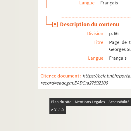
Langue
Français
p. 77. Lettre de Raoul Gain
p. 77. Lettre de Julien Guillemard
Description du contenu
p. 77. Page dédicacée d'Haro ! Seigneurs, Sa
Division
p. 66
p. 77. Lettre de Raoul Gain
Titre
Page de t
p. 77. Lettre de Bertrand de Jouvenel des Ur
Georges S
p. 77. Page de titre dédicacée de L'économi
Langue
Français
p. 77. Lettre de Joseph Kessel
p. 77. Lettre de Maurice Magre
Citer ce document :
https://ccfr.bnf.fr/por
p. 78. Grande carte de visite de Georges Du
record=eadcgm:EADC:a27592306
p. 78. Page de titre dédicacée de Ite, miss
p. 78. Page dédicacée de Le Marquis de Sade
Plan du site
Mentions Légales
Accessibilit
p. 78. Page de titre dédicacée de La conscie
v 31.1.0
p. 80. La brodeuse, dessin à l'encre de Chin
p. 81. Page de titre dédicacée de Les Maqui