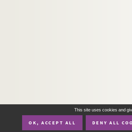
Artistes. COUTURIER, Marc
Artistes. COUTURIER, Robert
Artistes. COUTURIER, Stéphane
Artistes. COUTY, Jean
Artistes. COUY, Jean
Artistes. COUZIJN, wessel
Artistes. COUZY, Pierre
Artistes. COVELLI, Nivio
Artistes. COVENTRY, Keith
Artistes. COVILLE, Jacky
Artistes. COVRIG, Doru
Artistes. COWEN, Jeff
This site uses cookies and gi
Artistes. COX, Paul
OK, ACCEPT ALL
DENY ALL CO
Artistes. COX, Stephen