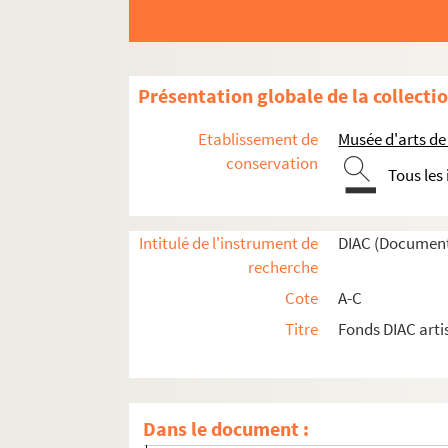
Artistes. CORNAND, Brigitte
Artistes. CORNE, Eric
Artistes. CORNEILLE, Cornélis van Beverloo
Présentation globale de la collecti
Artistes. CORNEILLE, Pierre
Artistes. CORNELI, Fabrizio
Etablissement de
Musée d'arts de
Artistes. CORNELIUS, Jean-Georges
conservation
Tous les
Artistes. CORNELL, Joseph
Artistes. CORNIERE, Géraldine
Intitulé de l'instrument de
DIAC (Document
Artistes. CORNIERE, Pierre
recherche
Artistes. CORNIL, Marcel
Cote
A-C
Artistes. CORNILLEAU, Jean-Loup
Titre
Fonds DIAC arti
Artistes. CORNILLET, Patrick
Artistes. CORNILLET, Patrick
Artistes. CORNU, Claude
Dans le document :
Artistes. CORNU, Jean