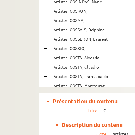
Artistes. COSINDAS, Marie
Artistes. COSKUN,
Artistes. COSMA,
Artistes. COSSAIS, Delphine
Artistes. COSSERON, Laurent
Artistes. COSSIO,
Artistes. COSTA, Alves da
Artistes. COSTA, Claudio
Artistes. COSTA, Frank Joa da
Artistes. COSTA, Montserrat
Artistes. COSTA, Nadine
Présentation du contenu
Artistes. COSTA, Vasco
Titre
C
Artistes. COSTA CAMELO, Raul da
Artistes. COSTALONGA, Franco
Description du contenu
Artistes. COSTANTINI, Flavio
Cote
Artistes