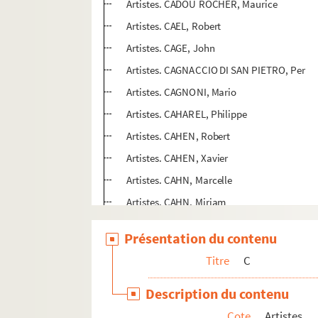
Artistes. CADOU ROCHER, Maurice
Artistes. CAEL, Robert
Artistes. CAGE, John
Artistes. CAGNACCIO DI SAN PIETRO, Per
Artistes. CAGNONI, Mario
Artistes. CAHAREL, Philippe
Artistes. CAHEN, Robert
Artistes. CAHEN, Xavier
Artistes. CAHN, Marcelle
Artistes. CAHN, Miriam
Artistes. CAHUN, Claude
Présentation du contenu
Artistes. CAI GUO QIANG,
Titre
C
Artistes. CAILLARD, Christian
Artistes. CAILLAUD, Aristide
Description du contenu
Artistes. CAILLAUD, Philippe
Cote
Artistes