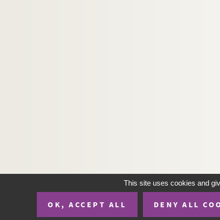
Artistes. CAMUS, Christiane
Artistes. CANAGUIER, Pierre
Artistes. CANALS, Ricard
Artistes. CANARD, Bertrand
Artistes. CANARD, François
Artistes. CANDA, Pavel
Artistes. CANDAS-SALMON, Marie-Odile
Artistes. CANDILIS, Georges
Artistes. CANDILLON, Ruddy
Artistes. CANE, Louis
Artistes. CANEVARI, Paolo
Artistes. CANINNENBERG, Claude
This site uses cookies and gi
Artistes. CANNEEL, Martine
OK, ACCEPT ALL
DENY ALL CO
Artistes. CANNELLA, Pizzi