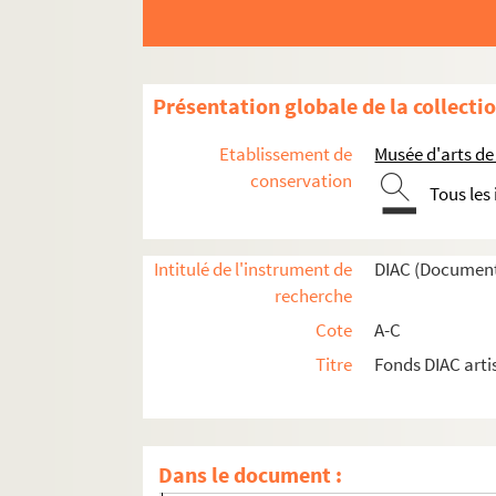
Présentation globale de la collecti
A
Etablissement de
Musée d'arts de
B
conservation
Tous les
C
Artistes. CABALLERO, Antonio
Intitulé de l'instrument de
DIAC (Document
Artistes. CABALLERO, José
recherche
Artistes. CABALLERO, Luis
Cote
A-C
Artistes. CABANAS, Eric
Titre
Fonds DIAC arti
Artistes. CABANES, Damien
Artistes. CABANES, Marcel
Artistes. CABE,
Dans le document :
Artistes. CABEZA, Roger