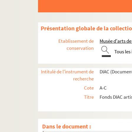
Artistes. BONARGENT, René
Artistes. BONAS, Jordi
Artistes. BONAZZI, Marisa
Présentation globale de la collecti
Artistes. BONCOMPAIN, Pierre
Artistes. BOND, Eleonor
Etablissement de
Musée d'arts de
Artistes. BOND, Henry
conservation
Tous les
Artistes. BOND, Peter
Artistes. BONDE, Niels
Intitulé de l'instrument de
DIAC (Document
Artistes. BONDI, Freda
recherche
Artistes. BONDUELLE et LARDER, Valérie et 
Cote
A-C
Artistes. BONDY BOY, Rudy Marchal, dit)
Titre
Fonds DIAC arti
Artistes. BONELLI, Giorgio
Artistes. BONETTI et GAROUSTE, Mattia et E
Artistes. BONFANTI, Arturo
Dans le document :
Artistes. BONFERT, Gerd