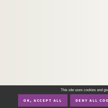
Artistes. BOSSUT, Etienne
Artistes. BOSSUT, Louise
Artistes. BOST, Jérôme
Artistes. BOSTAN, Ayzit
Artistes. BOSVIRONNOIS, Jean-Claude
Artistes. BOT, Marie
Artistes. BOTERO, Fernando
Artistes. BOTMAN, Machiel
Artistes. BOTNEV, Boris
Artistes. BOTO, Martha
Artistes. BOTT, Francis
Artistes. BOTTA, Mario
This site uses cookies and gi
Artistes. BOTTAZZI, Guillaume
OK, ACCEPT ALL
DENY ALL CO
Artistes. BOTTCHER, Joachim