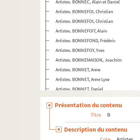
Artistes. BONNEC, Alain et Daniel
Artistes. BONNEFOI, Christian
Artistes. BONNEFOI, Christian
Artistes. BONNEFOIT, Alain
Artistes. BONNEFOND, Frédéric
Artistes. BONNEFOY, Yves
Artistes. BONNEMAISON, Joachim
Artistes. BONNET, Anne
Artistes. BONNET, Anne Lyse
Artistes. BONNET, Daniel
Artistes. BONNET, Eric
Présentation du contenu
Artistes. BONNET, Jean
Titre
B
Artistes. BONNET, Jean-Marc
Artistes. BONNET, Philippe
Description du contenu
Artistes. BONNEVAL, Karine
Cote
Artistes