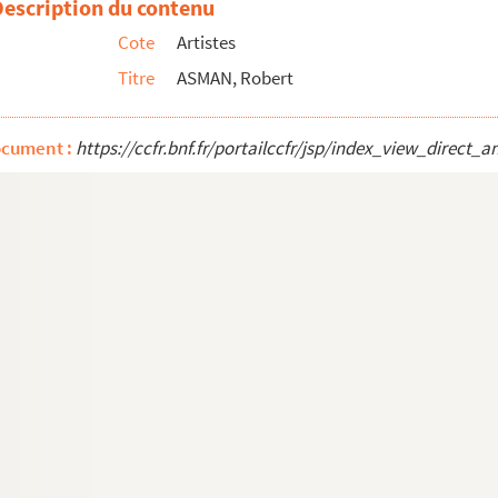
Description du contenu
Cote
Artistes
Titre
ASMAN, Robert
ocument :
https://ccfr.bnf.fr/portailccfr/jsp/index_view_dire