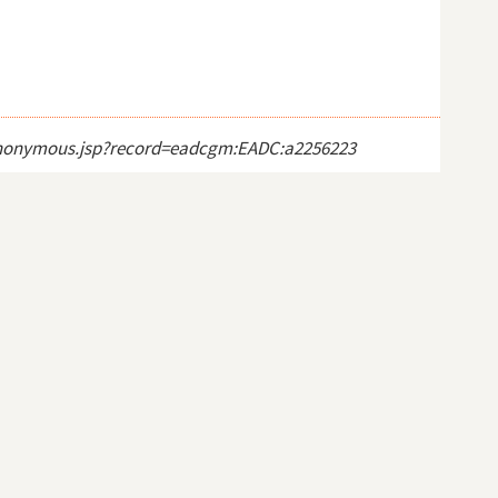
ct_anonymous.jsp?record=eadcgm:EADC:a2256223