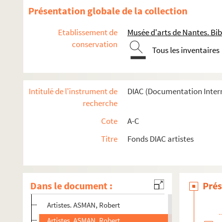
Artistes. ARTUR, Yves
Présentation globale de la collection
Artistes. ARTYMOWSKA, Zofia
Etablissement de
Musée d'arts de Nantes. Bib
Artistes. ARZUL, Gilles
conservation
Tous les inventaires
Artistes. ASCAL, Bernard
Artistes. ASCOLINI, Vasco
Artistes. ASCOTT, Roy
Intitulé de l'instrument de
DIAC (Documentation Inter
Artistes. ASDAM, Knut
recherche
Artistes. ASHBERY, John
Cote
A-C
Artistes. ASHER, Michaël
Titre
Fonds DIAC artistes
Artistes. ASHKIN, Michael
Artistes. ASHLEY, Robert
Artistes. ASIS, Antonio
Dans le document :
Prés
Artistes. ASKER, Curt
Artistes. ASMAN, Robert
Artistes. ASMAN, Robert