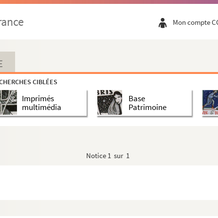
rance
Mon compte C
E
CHERCHES CIBLÉES
Imprimés
Base
multimédia
Patrimoine
Notice
1 sur 1