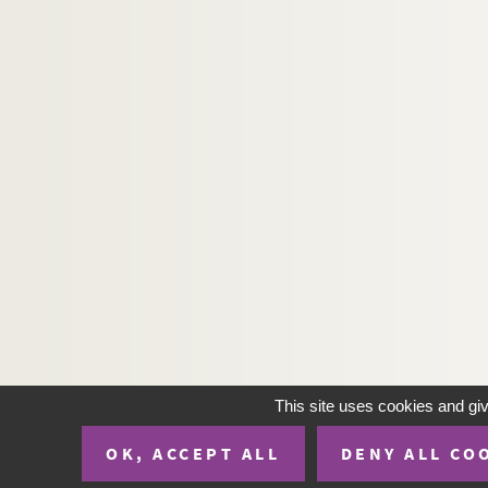
HUGHES, Patrick
HUGNET, Georges
HUGO, Jean
HUGO, Marie
HUGONIN, James
HUGONNIER, Marine
HUGUES, Patrice
HUGUES, Stephen
HUGUET, Philippe
HUGUET, Rodolphe
HUGUET, Rodolphe
HUGUIER, Françoise
This site uses cookies and gi
HUIDOBRO, Claudia
OK, ACCEPT ALL
DENY ALL CO
HUILLET, Danièle