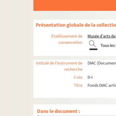
HO-KAN,
HOKE, Lisa
HOLDSWORTH, Dan
Présentation globale de la collecti
HOLL, Erwin
HOLLAN, Alexandre
Etablissement de
Musée d'arts de
HOLLAND DAY, F.
conservation
Tous les
HOLLEIN, Hans
HOLLER, Carsten
Intitulé de l'instrument de
DIAC (Document
HOLLEY, Francine et Kitty
recherche
HOLLEY, Lonnie
Cote
D-I
HOLLIR, Christèle
Titre
Fonds DIAC arti
HOLLOWAY, Evan
HOLMENS, Gerard
HOLMES, Andrew
Dans le document :
HOLOMICEK, Bohdan