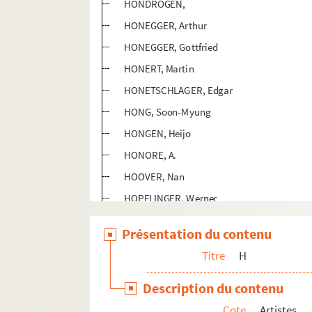
HONDROGEN,
HONEGGER, Arthur
HONEGGER, Gottfried
HONERT, Martin
HONETSCHLAGER, Edgar
HONG, Soon-Myung
HONGEN, Heijo
HONORE, A.
HOOVER, Nan
HOPFLINGER, Werner
HOPKINS, Budd
Présentation du contenu
HOPKINS, Kelly
Titre
H
HOPKINS, Peter
HOPKINS, Rip
Description du contenu
HOPP, Annick
Cote
Artistes