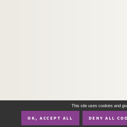
HERNANDEZ, Mariano
HERNANDEZ & FERNANDEZ,
HERNANDEZ-DIEZ, José Antonio
HERNANDEZ-PIJUAN,
HERNIOU, Sophie
HEROLD, Georg
HEROLD, Jacques
HEROLD,
HERR, François
HERRERA, Arturo
HERRING, Oliver
HERRMANN, Matthias
This site uses cookies and gi
HERRMANN, Max
OK, ACCEPT ALL
DENY ALL CO
HERRSTROM, Madlen