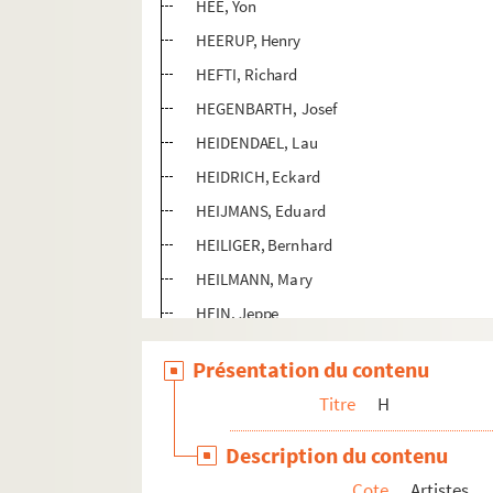
HEE, Yon
HEERUP, Henry
HEFTI, Richard
HEGENBARTH, Josef
HEIDENDAEL, Lau
HEIDRICH, Eckard
HEIJMANS, Eduard
HEILIGER, Bernhard
HEILMANN, Mary
HEIN, Jeppe
HEINECKE, Andreas
Présentation du contenu
HEINZEN, Elga
Titre
H
HEIREMANS, Ronny
HEISIG, Bernhard
Description du contenu
HEIZER, Michael
Cote
Artistes