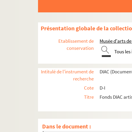
HAWKINSON, Richard
HAWKINSON, Tim
HAY, Alex
Présentation globale de la collecti
HAY SBITI, Abdel
HAYASHI, Köichi
Etablissement de
Musée d'arts de
HAYAT, Yves
conservation
Tous les
HAYDEN, Henri
HAYES, David
Intitulé de l'instrument de
DIAC (Document
HAYNES, Nancy
recherche
HAYPETER, Werner
Cote
D-I
HAYS, Dan
Titre
Fonds DIAC arti
HAYTER, Stanley William
HAZOUME, Romuald
HEAD, Tim
Dans le document :
HEALEY, Deryck