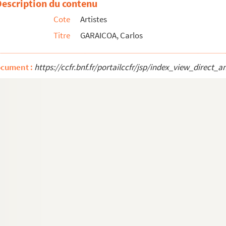
Description du contenu
Cote
Artistes
Titre
GARAICOA, Carlos
ocument :
https://ccfr.bnf.fr/portailccfr/jsp/index_view_dire