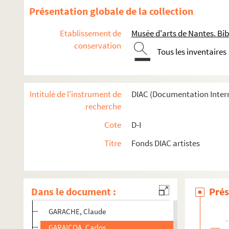
GANEM, Jean-Paul
Présentation globale de la collection
GANER, Romain
Etablissement de
Musée d'arts de Nantes. Bib
GANNE, Jean-Baptiste
conservation
Tous les inventaires
GANS, Louis
GANSERT, Ulrich
GANTELET, Stephane
Intitulé de l'instrument de
DIAC (Documentation Inter
GANTNER,
recherche
GANTZ, Joe
Cote
D-I
GANZIN, Julie
Titre
Fonds DIAC artistes
GAO BO,
GAO BO,
GAO XINGJIAN,
Dans le document :
Prés
GAPPMAYR, Heinz
GARACHE, Claude
GARAICOA, Carlos