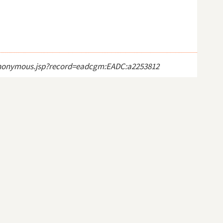
ct_anonymous.jsp?record=eadcgm:EADC:a2253812