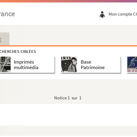
rance
Mon compte C
E
CHERCHES CIBLÉES
Imprimés
Base
multimédia
Patrimoine
Notice
1 sur 1