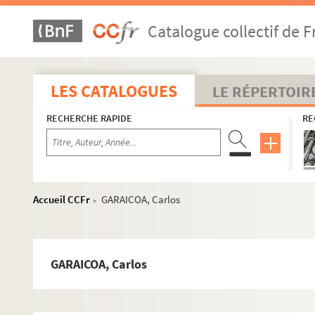
GALLOIS, Geneviève
Catalogue collectif de F
GALLOT-LAVALLEE, Henri
GALLUCCI, Barbara
GALOPIN, Jacky
LES CATALOGUES
LE RÉPERTOIR
GALPIN, Richard
RECHERCHE RAPIDE
RE
GALTAROSSA, Anna
GALVAGNI, Mario
GALVEZ, Fernando
GALVIN-HARRISON, Christopher
Accueil CCFr
GARAICOA, Carlos
>
GALZIN, Christian
GAMARRA,
GANAHL, Rainer
GARAICOA, Carlos
GANDINI, Marcolino
GANDOLFO, André