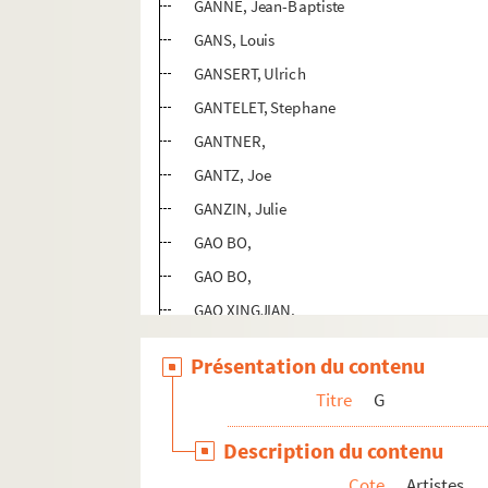
GANNE, Jean-Baptiste
GANS, Louis
GANSERT, Ulrich
GANTELET, Stephane
GANTNER,
GANTZ, Joe
GANZIN, Julie
GAO BO,
GAO BO,
GAO XINGJIAN,
GAPPMAYR, Heinz
Présentation du contenu
GARACHE, Claude
Titre
G
GARAICOA, Carlos
GARANDERIE, Eric (de la)
Description du contenu
GARAND-VERMAISON, Hortense
Cote
Artistes