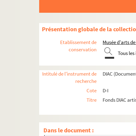
GALLEGO, Antonio
GALLEN-KALLELA, Akseli
GALLER, Thomas
Présentation globale de la collecti
GALLI, Federica
GALLI, Francesco
Etablissement de
Musée d'arts de
GALLIBERT, Geneviève
conservation
Tous les
GALLIEGUE, Colette
GALLIEN, Antoine-Pierre
Intitulé de l'instrument de
DIAC (Document
GALLINA, Pietro
recherche
GALLINER, Edith
Cote
D-I
GALLIZIA, Nicola
Titre
Fonds DIAC arti
GALLO, Giuseppe
GALLO, Vincent
GALLOIS, Geneviève
Dans le document :
GALLOT-LAVALLEE, Henri