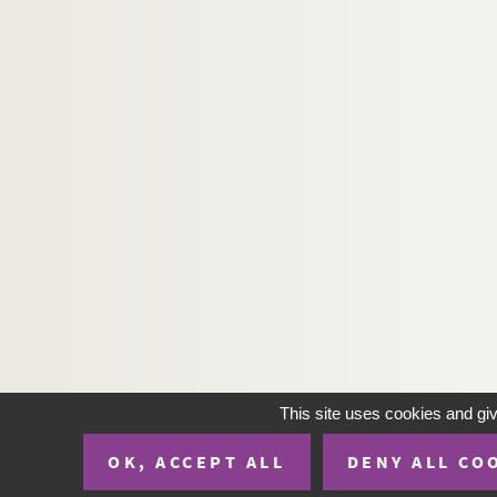
GASTINI, Marco
GATARD, Jeanne
GATELY, Siobhan
GATES, Bill
GATIER, Pierre
GATTINONI, Christian
GATZEN, Pascale
GAUCHER, Pierre
GAUCHER, Yves
GAUDAIRE THOR, Jean
GAUDEFROY, Pascal
GAUDET, Michel
This site uses cookies and gi
GAUDIER-BRZESKA, Henri
OK, ACCEPT ALL
DENY ALL CO
GAUDIN, Alain