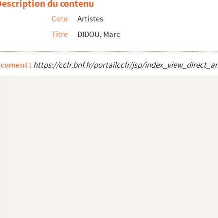
Description du contenu
Cote
Artistes
Titre
DIDOU, Marc
ocument :
https://ccfr.bnf.fr/portailccfr/jsp/index_view_dire