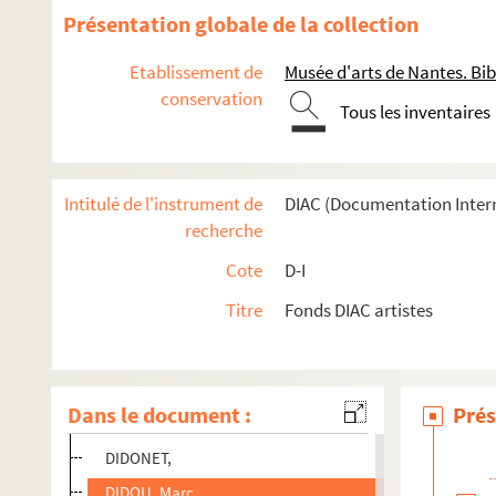
DICANCRO, Agueda
Présentation globale de la collection
DICHGANS, Christa
Etablissement de
Musée d'arts de Nantes. Bib
DICK, Franck
conservation
Tous les inventaires
DICKE, Amie
DICKER-BRANDEIS, Friedl
DICKINSON, Anna
Intitulé de l'instrument de
DIAC (Documentation Inter
DICKINSON, Edwin
recherche
DICKINSON, Jeremy
Cote
D-I
DICKSON, Jane
Titre
Fonds DIAC artistes
DICKSON, Jennifer
DICROLA, Gerardo
DIDIER, Pierre
Dans le document :
Prés
DIDI-HUBERMAN, Georges
DIDONET,
DIDOU, Marc