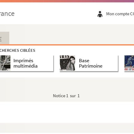
rance
Mon compte C
E
CHERCHES CIBLÉES
Imprimés
Base
multimédia
Patrimoine
Notice
1 sur 1