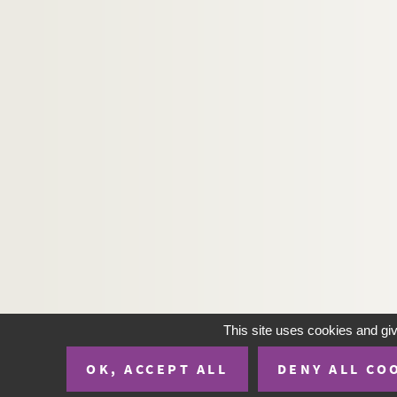
Artistes. MARKUS-SALATI, Sonja
Artistes. MARLHENS, Audrey
Artistes. MARLOT, Rémy
Artistes. MARMORAT,
Photographes. MARNAT, Virginie
Artistes. MAROIS, Jean
Photographes. MARON, Knut
Artistes. MARON, Salvador
Photographes. MAROTTA, Tom
Artistes. MARQ, Charles
Artistes. MARQUES, Magin
Photographes. MARQUES, Manuela
This site uses cookies and gi
Artistes. MARQUET, Albert
OK, ACCEPT ALL
DENY ALL CO
Artistes. MARQUET, Jean-Pierre