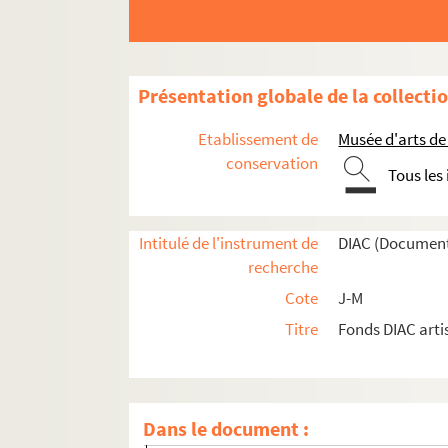
Artistes. MANSION, Dominique
Artistes régionaux. MANSON, Jean Marie
Photographes. MANSOURI, Lazhar
Présentation globale de la collecti
Artistes. MANSOUROFF, Paul
Artistes. MANSUY,
Etablissement de
Musée d'arts de
Artistes. MANTEGNAS, Andrea
conservation
Tous les
Artistes. MANTON, Maria
Artistes. MANUEL, Antonio
Intitulé de l'instrument de
DIAC (Document
Artistes. MANUELLI, Colombo
recherche
Artistes. MANZ, Jean-Luc
Cote
J-M
Artistes. MANZANA, Georges
Titre
Fonds DIAC arti
Artistes. MANZELLI, Margherita
Artistes. MANZI, Riccardo
Artistes. MANZONI, Piero
Dans le document :
Artistes. MANZU, Giacomo