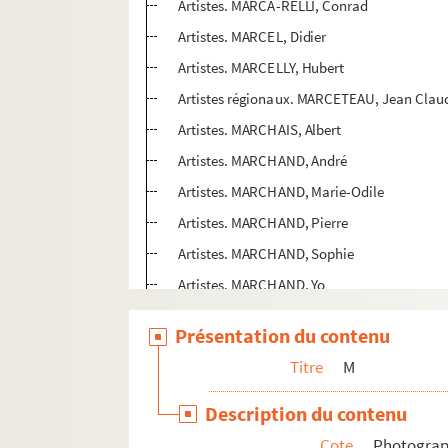
Artistes. MARCA-RELLI, Conrad
Artistes. MARCEL, Didier
Artistes. MARCELLY, Hubert
Artistes régionaux. MARCETEAU, Jean Clau
Artistes. MARCHAIS, Albert
Artistes. MARCHAND, André
Artistes. MARCHAND, Marie-Odile
Artistes. MARCHAND, Pierre
Artistes. MARCHAND, Sophie
Artistes. MARCHAND, Yo
Artistes. MARCHAND-ANSALONI, Marie
Présentation du contenu
Artistes. MARCHAT, Claude
Titre
M
Artistes régionaux. MARCHE, Henri Claude
Artistes. MARCHESCHI, Jean-Paul
Description du contenu
Artistes. MARCHESE, Giancarlo
Cote
Photogra