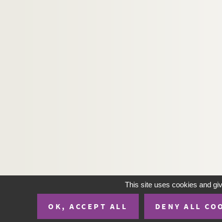
Photographes. LYONS, Nathan
Artistes. LYTH, Harald
Artistes. LYZWANSKI, Antoni
M
This site uses cookies and gi
OK, ACCEPT ALL
DENY ALL CO