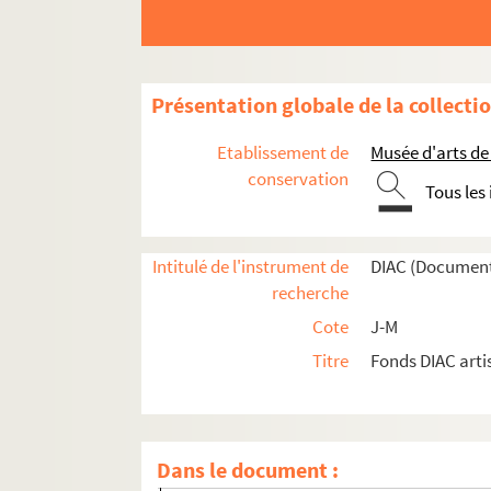
Artistes. LORIOUX, Félix
Artistes. LORJOU, Bernard
Artistes. LORMEAU, Frédéric
Présentation globale de la collecti
Artistes. LORTET, Marie-Rose et Jacques
Artistes. LORTHIOIR, Pierre
Etablissement de
Musée d'arts de
Artistes. LOSINGER-FERRI, Jenny
conservation
Tous les
Artistes. LOSS,
Artistes. LOSTE, Patrick
Intitulé de l'instrument de
DIAC (Document
Artistes. LOTAN, Yona
recherche
Artistes. LOTAR, Eli
Cote
J-M
Artistes. LOTH, Wihlem
Titre
Fonds DIAC arti
Artistes. LOTIRON, Robert
Artistes. LOTTI,
Artistes. LOU, Liza
Dans le document :
Artistes. LOUBCHANSKY, Marcelle