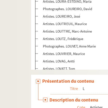
Artistes. LOURA-ESTEVAO, Maria
Photographes. LOUREIRO, David
Artistes. LOUREIRO, José
Artistes. LOUTREUIL, Maurice
Artistes. LOUTTRE, Marc-Antoine
Artistes. LOUTZ, Frédérique
Photographes. LOUVET, Anne Marie
Artistes. LOUVRIER, Maurice
Artistes. LOVAG, Antti
Artistes. LOVATT, Tom
Photographes. LOVETT, John
Présentation du contenu
Photographes. LOWRY, Paul
Titre
L
Artistes. LOYER, Christophe
Artistes. LOYER, Rosa
Description du contenu
Artistes. LOZAC'H, France
Cote
Artistes