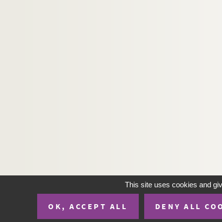
Artistes. LOO,
Artistes. LOOTZ, Eva
Artistes. LOPES, Jarbas
Artistes régionaux. LOPES CURVAL, Catheri
Artistes. LOPES-CURVAL, Catherine
Artistes. LOPEZ, Antonio
Photographes. LOPEZ, Marcos
Photographes. LOPEZ CUENCA, Rogello
Artistes. LOPEZ-GARCIA, Antonio
Photographes. LOPEZ-HUICI, Ariane
Artistes. LOPUSZNIAK, Wladislaw
Artistes. LORAY, Cat
This site uses cookies and gi
Artistes. LORENTINO,
OK, ACCEPT ALL
DENY ALL CO
Artistes régionaux. LORET, Mandy