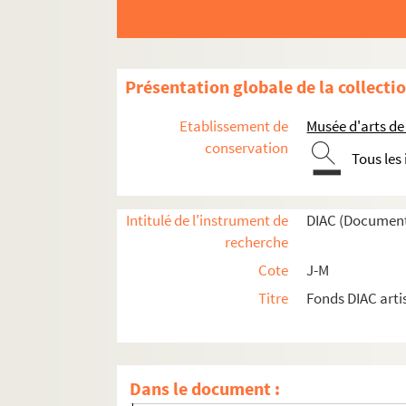
Artistes. LINCK, Walter
Artistes. LINCKE, hartmut
Artistes. LINCOLN, Paul-Etienne
Présentation globale de la collecti
Artistes. LINDBERG, Marua
Photographes. LINDBERGH, Peter
Etablissement de
Musée d'arts de
Artistes. LINDELL, Lage
conservation
Tous les
Artistes. LINDEMANN, Helmut
Artistes. LINDENBERG, Udo
Intitulé de l'instrument de
DIAC (Document
Artistes. LINDER, Marc
recherche
Photographes. LINDER, Ulrich
Cote
J-M
Artistes. LINDNER, Pierre H.
Titre
Fonds DIAC arti
Artistes. LINDNER, Richard
Artistes. LINDS, Bengt
Artistes. LINDSTROM, Bengt
Dans le document :
Artistes. LINER, Carl Walter