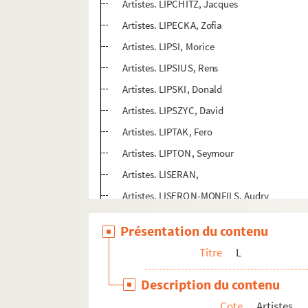
Artistes. LIPCHITZ, Jacques
Artistes. LIPECKA, Zofia
Artistes. LIPSI, Morice
Artistes. LIPSIUS, Rens
Artistes. LIPSKI, Donald
Artistes. LIPSZYC, David
Artistes. LIPTAK, Fero
Artistes. LIPTON, Seymour
Artistes. LISERAN,
Artistes. LISERON-MONFILS, Audry
Artistes. LISI, Bruno
Présentation du contenu
Artistes. LISLEGAARD, Ann
Titre
L
Artistes. LISMONDE, Jules-Clément
Photographes. LISSEL, Edgar
Description du contenu
Artistes. LISSITZKY, El
Cote
Artistes