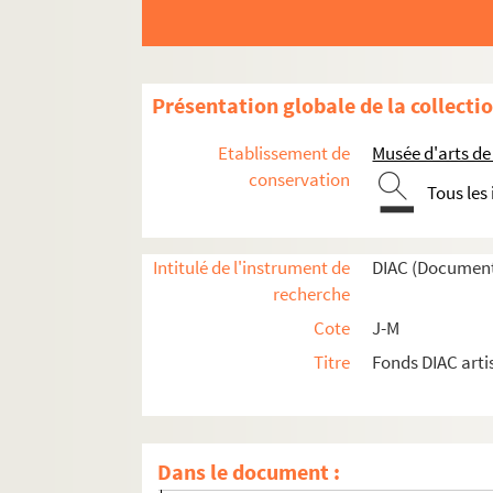
Artistes. LEJEUNE, Boris
Artistes. LEJEUNE, Caroline
Artistes. LEJEUNE, Philippe
Présentation globale de la collecti
Artistes. LEJEUNE, Pierre-Marie
Artistes. LEKARSKI, Andrey
Etablissement de
Musée d'arts de
Artistes. LEKUONA, Nicolas de
conservation
Tous les
Artistes. LELEE, Léo
Artistes. LELIO, Stanislas
Intitulé de l'instrument de
DIAC (Document
Artistes. LELOUP, Hélène
recherche
Artistes. LEMAIRE, Pierre
Cote
J-M
Artistes. LEMAITRE, André
Titre
Fonds DIAC arti
Artistes. LEMAITRE, Maurice
Artistes. LEMARCHAL, Emmanuel
Artistes. LEMARCHAND, Bertrand
Dans le document :
Artistes. LEMARIE, Dominique