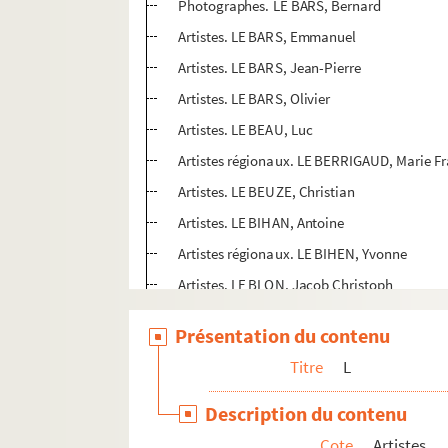
Photographes. LE BARS, Bernard
Artistes. LE BARS, Emmanuel
Artistes. LE BARS, Jean-Pierre
Artistes. LE BARS, Olivier
Artistes. LE BEAU, Luc
Artistes régionaux. LE BERRIGAUD, Marie F
Artistes. LE BEUZE, Christian
Artistes. LE BIHAN, Antoine
Artistes régionaux. LE BIHEN, Yvonne
Artistes. LE BLON, Jacob Christoph
Artistes. LE BORGNE, Alain
Présentation du contenu
Artistes. LE BOUCHER, Alain
Titre
L
Artistes. LE BOUILL - ROUX, Annie
Artistes. LE BOUL, Claude
Description du contenu
Artistes régionaux. LE BOULAIRE, Yannick
Cote
Artistes