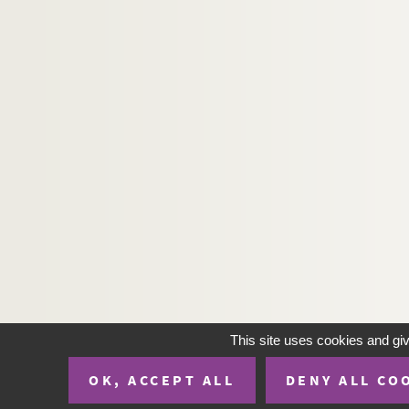
Artistes. LE MERRER, Jean-François
Photographes. LE MEUR, Jeff
Artistes. LE MOAL, Jean
Artistes. LE MOENNER, André
Photographes. LE MOIGN, Thierry
Artistes régionaux. LE MOIGNE, Simone
Photographes. LE MOINE, Michel
Artistes. LE MORE, Arlette
Photographes. LE MOSQUET, Sylvain
Artistes. LE MOUEL, Eveline
Artistes. LE MOULT,
Artistes régionaux. LE NABASQUE, Gérard
This site uses cookies and gi
Artistes. LE NALBAUT, Gérard
OK, ACCEPT ALL
DENY ALL CO
Artistes. LE NANTEC, Jacques