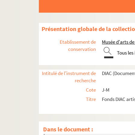
Artistes. LAUSEN, Jens
Artistes. LAUSEN, Uwe
Artistes. LAUTE, Bernard Marie
Présentation globale de la collecti
Artistes. LAUTREC, Lucien
Artistes. LAUTRU, Sophie
Etablissement de
Musée d'arts de
Photographes. LAVALETTE, Michèle
conservation
Tous les
Artistes. LAVALLEN, Julio
Artistes. LAVATER, Warja
Intitulé de l'instrument de
DIAC (Document
Artistes. LAVEZE, Erik
recherche
Artistes. LAVIER, Bertrand
Cote
J-M
Photographes. LAVRILLIER, Carol Marc
Titre
Fonds DIAC arti
Artistes régionaux. LAWAND,
Artistes. LAWAND,
Artistes. LAWLER, Louise
Dans le document :
Artistes. LAWSON, Thomas