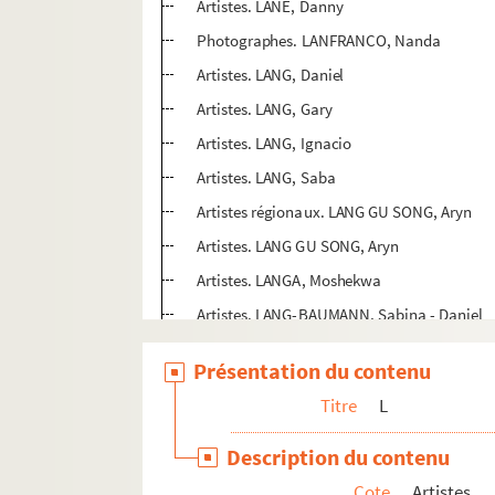
Artistes. LANE, Danny
Photographes. LANFRANCO, Nanda
Artistes. LANG, Daniel
Artistes. LANG, Gary
Artistes. LANG, Ignacio
Artistes. LANG, Saba
Artistes régionaux. LANG GU SONG, Aryn
Artistes. LANG GU SONG, Aryn
Artistes. LANGA, Moshekwa
Artistes. LANG-BAUMANN, Sabina - Daniel
Photographes. LANGE, Dorothea
Présentation du contenu
Artistes. LANGE, Jean-Marc
Titre
L
Artistes. LANGE, Konstantin
Artistes. LANGEN, Tony
Description du contenu
Artistes. LANGENBACH, Ulrich
Cote
Artistes