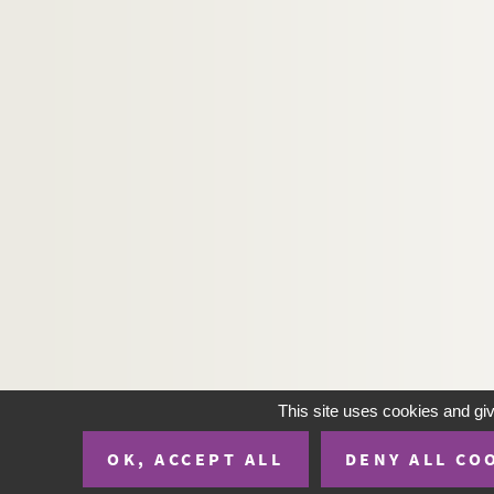
Artistes. LARVOR, Anne-Marie
Artistes. LA-SERNA, Isamaël Gonzales de
Artistes. LASH, Mike
Artistes. LASK, Serge
Artistes. LASKER, Jonathan
Artistes. LASNE, Jean
Artistes. LASNE, Marjolène
Artistes. LASRY, David
Artistes. LASSERRE, Michelle
Artistes. LASSNIG, Maria
Artistes. LASSUS, Bernard
Artistes. LASTER, Paul
This site uses cookies and gi
Artistes. LASZKIEWICZ, Maria
OK, ACCEPT ALL
DENY ALL CO
Artistes. LASZLO, Kontraszty