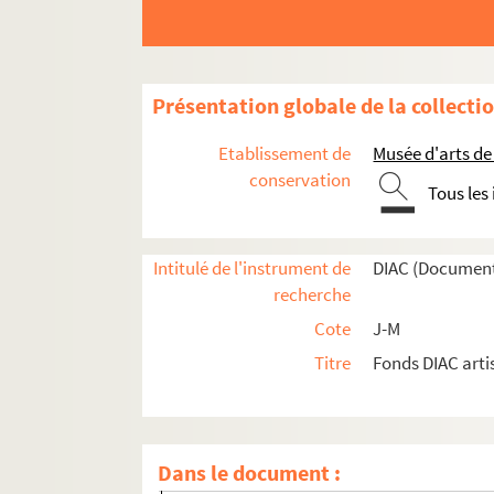
Artistes. LAMORE, Jean et François
Artistes. LAMOTTE, Elise
Artistes. LAMOTTE, Natalie
Présentation globale de la collecti
Artistes régionaux. LAMOULIE, Annette
Artistes régionaux. LAMOUR, Isabelle
Etablissement de
Musée d'arts de
Photographes. LAMOUREUX, Michel
conservation
Tous les
Artistes. LAMOUROUX, Vincent
Artistes régionaux. LAMPRIER, Anne
Intitulé de l'instrument de
DIAC (Document
Artistes. LAMSFUSS, Ulrich
recherche
Artistes. LAMY, Geneviève
Cote
J-M
Artistes. LAMY, Philippe
Titre
Fonds DIAC arti
Artistes. LAMY,
Artistes. LANA (BOUATCHIDZE Svetlana dite
Artistes. LAN-BAR,
Dans le document :
Artistes. LAND, Bertrand