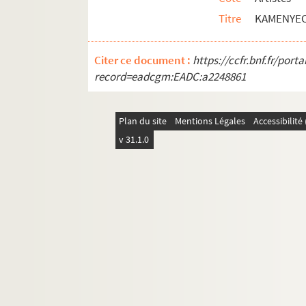
Artistes. KAPPL, Franco
Titre
KAMENYEC
Artistes. KAPROW, Allan
Artistes. KARABEGUIAN, Julie
Citer ce document :
https://ccfr.bnf.fr/por
record=eadcgm:EADC:a2248861
Artistes. KARAHALIOS, Constantin
Photographes. KARAINDROS, Json
Plan du site
Artistes. KARAVAN, Dani
Mentions Légales
Accessibilit
v 31.1.0
Artistes. KARAVOUSIS,
Artistes. KARBE, Hans
Artistes. KAREL, Marian
Artistes. KARELLA, Marina
Artistes. KARLENS, Yan L.
Photographes. KARLSSON RIXON, Annica
Artistes. KARREL, Alexandre
Artistes. KARSCH, Joachim