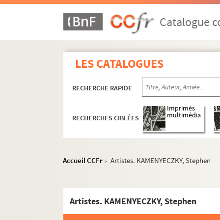
Artistes. KADAR, Béla
Catalogue co
Artistes. KADISHMAN, Menashe
Artistes. KADOW, Gerhard
Artistes. KAESEBERG,
LES CATALOGUES
Photographes. KAGAN, Elie
Architectes. KAGAN, Michel
RECHERCHE RAPIDE
Artistes. KAHLO, Frida
Imprimés
Architectes. KAHN, Louis
multimédia
RECHERCHES CIBLÉES
Photographes. KAHN, Steve
Artistes. KAHRS, Johannes
Accueil CCFr
Artistes. KAMENYECZKY, Stephen
Artistes. KAIEDA, Harumi
>
Artistes. KAINO, Glenn
Artistes. KAJARI, Gyula
Artistes. KAMENYECZKY, Stephen
Artistes. KAKABABZE, David