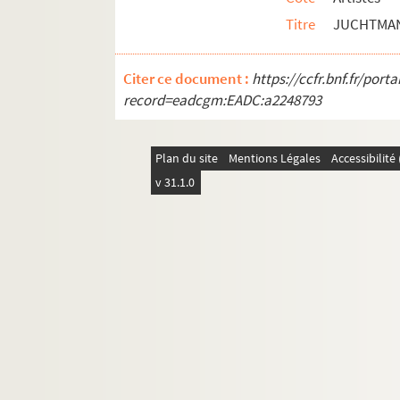
Artistes. JUSZCZYK, James
Titre
JUCHTMAN
Artistes. JUTEAU, Olivier
Artistes. JUVA, Antonin Juritzky dit
Citer ce document :
https://ccfr.bnf.fr/por
record=eadcgm:EADC:a2248793
Artistes. JY-VAN, Cheyne
K
Plan du site
Mentions Légales
Accessibilit
L
v 31.1.0
M