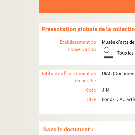
Artistes. JOUSSEAUME, Dominique
Artistes. JOUSSEAUME, Georges
Photographes. JOUSSEAUME, Sandrine
Présentation globale de la collecti
Artistes. JOUSSELIN, François
Artistes régionaux. JOUTEAU, Jean Bernard
Etablissement de
Musée d'arts de
Artistes. JOUTEL, Daniel
conservation
Tous les
Artistes. JOUVE, Paul
Photographes. JOUVE, Valérie
Intitulé de l'instrument de
DIAC (Document
Artistes. JOVENEAUX, Lucien
recherche
Artistes. JOY, Joy Lane, dite
Cote
J-M
Artistes. JOY, Steve
Titre
Fonds DIAC arti
Photographes. JOYEUX, Frédéric
Artistes. JOZEFOWICZ,
Artistes. JUAREZ, José
Dans le document :
Artistes régionaux. JUBAN-BREDOW, Pasca