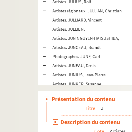
Artistes. JULIUS, Rolf
Artistes régionaux. JULLIAN, Christian
Artistes. JULLIARD, Vincent
Artistes. JULLIEN,
Artistes. JUN NGUYEN-HATSUSHIBA,
Artistes. JUNCEAU, Brandt
Photographes. JUNE, Carl
Artistes. JUNEAU, Denis
Artistes. JUNIUS, Jean-Pierre
Artistes. JUNKER, Susanne
Artistes. JURGEN-FISCHER, Klaus
Présentation du contenu
Artistes. JURKOVIC, Lida
Titre
J
Artistes. JURKOWIECKA, Kornelia
Artistes. JUSIDMAN, Yishai
Description du contenu
Artistes. JUST, Ferdinand
Cote
Artistes