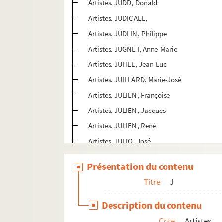
Artistes. JUDD, Donald
Artistes. JUDICAEL,
Artistes. JUDLIN, Philippe
Artistes. JUGNET, Anne-Marie
Artistes. JUHEL, Jean-Luc
Artistes. JUILLARD, Marie-José
Artistes. JULIEN, Françoise
Artistes. JULIEN, Jacques
Artistes. JULIEN, René
Artistes. JULIO, José
Artistes. JULIO-ANTONIO, Ortiz
Présentation du contenu
Artistes. JULIUS, Rolf
Titre
J
Artistes régionaux. JULLIAN, Christian
Artistes. JULLIARD, Vincent
Description du contenu
Artistes. JULLIEN,
Cote
Artistes