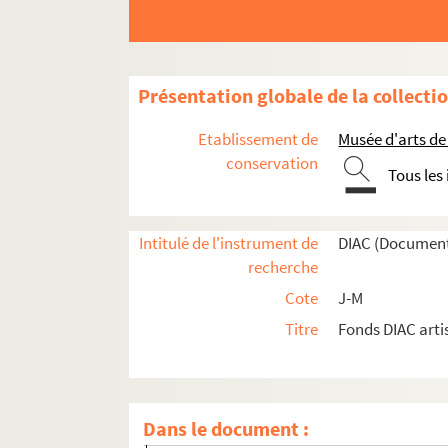
Artistes. JOUET-GRATTIER, Ghaelle
Artistes. JOUFFE, Vincent-Victor
Artistes. JOUFFROY, Jean-Pierre
Présentation globale de la collecti
Artistes. JOUMARD, Véronique
Artistes. JOUNEAU, Franck
Etablissement de
Musée d'arts de
Architectes. JOURDA,
conservation
Tous les
Artistes. JOURDAIN, Francis
Artistes. JOURDAN, David
Intitulé de l'instrument de
DIAC (Document
Photographes. JOURNE, Phil
recherche
Artistes. JOURNIAC, Michel
Cote
J-M
Artistes. JOUSSE, Izabeau
Titre
Fonds DIAC arti
Artistes. JOUSSEAUME, Dominique
Artistes. JOUSSEAUME, Georges
Photographes. JOUSSEAUME, Sandrine
Dans le document :
Artistes. JOUSSELIN, François