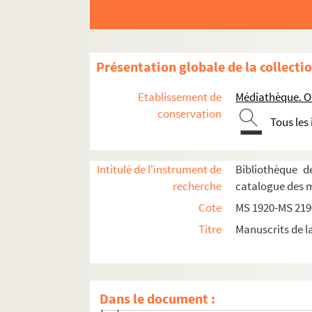
MS 2085. Pièces diverses
MS 2086-MS 2090. Michel Prévost de la Jannè
MS 2091-2096. Pierre-Jean-Jacques-Guillaume 
Présentation globale de la collecti
MS 2091. Papiers, I
Etablissement de
Médiathèque. Or
MS 2092. Papiers, II. Thèses de droit rédigée
conservation
Tous les
MS 2093. Papiers, III. Thèses et notes de droi
MS 2094. Papiers, IV. Thèses et notes de droit 
Intitulé de l'instrument de
Bibliothèque d
MS 2095. Papiers, V
recherche
catalogue des 
folio 1 à 214. Traités de Droit Canon
Cote
MS 1920-MS 219
folio 215 à 277. Conférences
Titre
Manuscrits de l
folio 278 à 392. Etudes sur les conventio
folio 393 à 414. Pièces diverses
folio 415 à 424. "Oratio habita in solem
Dans le document :
folio 425 à 437. "Oration de testamento