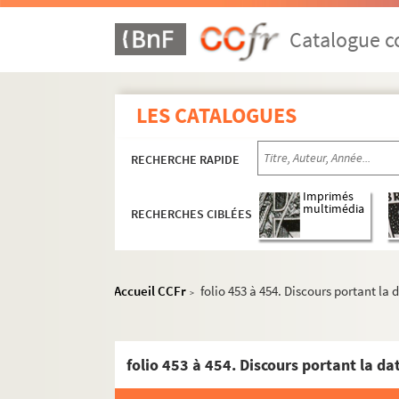
MS 2063. Pièces diverses
MS 2064. Pièces diverses
Catalogue co
MS 2065. Pièces diverses relatives à l’histoire
MS 2066. Louis Jarry.
Histoire de Cléry et de l’é
LES CATALOGUES
MS 2067. Poésies françaises et latines, chanso
MS 2068. Pièces diverses
RECHERCHE RAPIDE
MS 2069. Pièces diverses relatives à l’histoire
MS 2070. Pièces diverses
Imprimés
multimédia
RECHERCHES CIBLÉES
MS 2071. Mélanges sur divers sujets (anonymes
MS 2072. Eugène Villemin. Papiers
MS 2073-MS 2079. Charles Pensée. Cours, alb
Accueil CCFr
folio 453 à 454. Discours portant la 
>
MS 2080. Jules Zanole. Oeuvres
MS 2081. Pièces diverses
folio 453 à 454. Discours portant la d
MS 2082. Pièces diverses
MS 2083-MS 2084. Massuan de La Borde.
Sur 