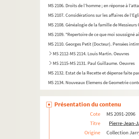
MS 2106. Droits de l’homme ; en réponse à l’att
MS 2107. Considérations sur les affaires de l’Eg
MS 2108. Généalogie de la famille de Messieurs Col
MS 2109. "Repertoire de ce que moi soussigné ai
MS 2110. Georges Petit (Docteur). Pensées inti
MS 2112-MS 2114. Louis Martin. Oeuvres
MS 2115-MS 2131. Paul Guillaume. Oeuvres
MS 2132. Estat de la Recette et dépense faite pa
MS 2134. Nouveaux Elemens de Geometrie conten
MS 2135. La Geometrie. l’abrégé des premiers el
MS 2136. Théodore Cahu.
Georges et Marguerit
Présentation du contenu
MS 2137. Théodore Cahu.
Les Amants d’Ixelles 
Cote
MS 2091-2096
MS 2138. Un Curieux.
Le dossier du général Bou
Titre
Pierre-Jean-
MS 2139-MS 2144. Fonds Georges Chenessea
Origine
Collection Jarr