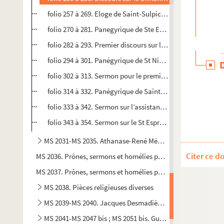
folio 257 à 269. Eloge de Saint-Sulpice archevêque de Bou
folio 270 à 281. Panegyrique de Ste Elisabethe, fille du ro
folio 282 à 293. Premier discours sur l’Evangile du Diman
folio 294 à 301. Panégyrique de St Nicolas (par le même)
folio 302 à 313. Sermon pour le premier dimanche de l’Av
folio 314 à 332. Panégyrique de Saint-Paul, prêché en 175
folio 333 à 342. Sermon sur l’assistance à la messe, prêché
folio 343 à 354. Sermon sur le St Esprit prêché à Ste Croix
MS 2031-MS 2035. Athanase-René Mérault. Papiers
Citer ce d
MS 2036. Prônes, sermons et homélies pouvant être attribués 
MS 2037. Prônes, sermons et homélies pouvant être attribué à 
MS 2038. Pièces religieuses diverses
MS 2039-MS 2040. Jacques Desmadières. Papiers
MS 2041-MS 2047 bis ; MS 2051 bis. Guillaume-Germain Guy