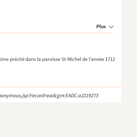
Plus
ime préché dans la paroisse St Michel de l’année 1712
ct_anonymous.jsp?record=eadcgm:EADC:a2219273