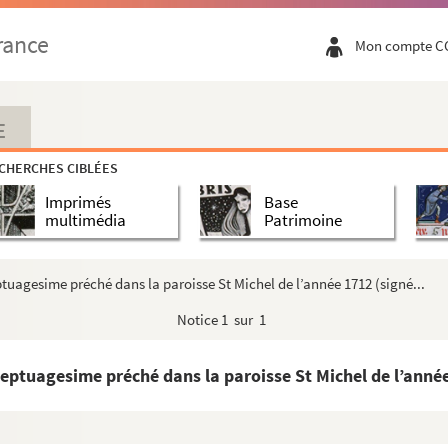
rance
Mon compte C
E
CHERCHES CIBLÉES
morale des principes de la religion de J.C. Premi...
Imprimés
Base
ibus Crupti - venditi. 1753
, suivi de
Probatoriae Pra...
multimédia
Patrimoine
 l’Orleanese, e suoi Confini, nella Francia. ...
ptuagesime préché dans la paroisse St Michel de l’année 1712 (signé...
Notice
1 sur 1
rd
ains touchant l’administration de l’Eglise
septuagesime préché dans la paroisse St Michel de l’année
perçus à Orléans pour la ville, pour le Roi et...