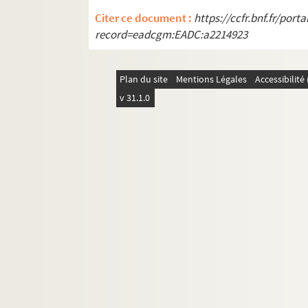
Citer ce document :
https://ccfr.bnf.fr/por
record=eadcgm:EADC:a2214923
Plan du site
Mentions Légales
Accessibilit
v 31.1.0