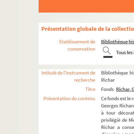
Présentation globale de la collecti
Etablissement de
Bibliothèque his
conservation
Tous les
Décorateur de théâtre
Adaptateur
Intitulé de l'instrument de
Bibliothèque hi
Éditeur
recherche
Richar
Activités universitaires
Titre
Fonds
Richar, 
Critique d'art
Présentation du contenu
Ce fonds est le 
Autres activités
Georges Richard 
à tour décorat
Collection particulière
privilégié de M
Maquettes de décorateurs
Richar a conse
Affiches