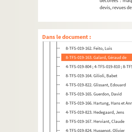
décorées : maq
8-TFS-019-159. Downing, Joé
devis, revues d
4-TFS-019-820. Dubuis, Fernand
4-TFS-019-821. Ducarre, Odette
8-TFS-019-160. Dumitresco, Nathalia 
Dans le document :
8-TFS-019-161. Duthoo, Jacques
8-TFS-019-162. Feito, Luis
8-TFS-019-163. Galard, Géraud de
4-TFS-019-804 ; 4-TFS-019-810 ; 8-TF
8-TFS-019-164. Gilioli, Babet
4-TFS-019-822. Glissant, Edouard
8-TFS-019-165. Guerdon, David
8-TFS-019-166. Hartung, Hans et An
4-TFS-019-823. Hedegaard, Jens
8-TFS-019-167. Herviant, Claude
4-TFS-019-824. Hussenot, Olivier