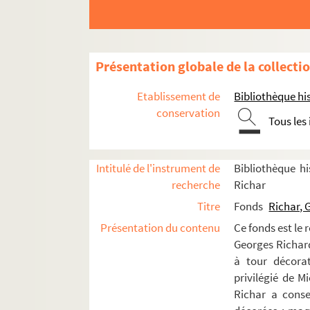
8-TFS-019-149. Berne-Joffroy, André
8-TFS-019-150. Beyda, Janet et Fran
8-TFS-019-151. Bigorie, Christian
Présentation globale de la collecti
8-TFS-019-152. Borgeaud, Georges
Etablissement de
Bibliothèque his
4-TFS-019-816. Brogneaux, Marie-Jo
conservation
Tous les
4-TFS-019-817. Brosse, Jacques
8-TFS-019-153. Cervione, Jacques
4-TFS-019-818. Corcos-Deyrolle, Cami
Intitulé de l'instrument de
Bibliothèque hi
recherche
Richar
8-TFS-019-154. Cyan
Titre
Fonds
Richar, 
4-TFS-019-819. Darzacq, Dominique
Présentation du contenu
Ce fonds est le 
8-TFS-019-155. Degottex, Jean
Georges Richard 
8-TFS-019-156. Delouche, Dominiqu
à tour décorat
8-TFS-019-157. Deniau, Jacques
privilégié de M
Richar a conse
8-TFS-019-158. Descotes, Marthon