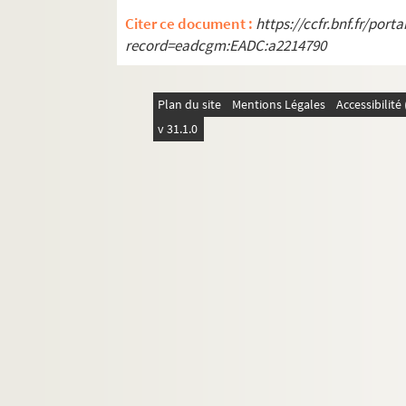
Lettres adressées à Jean Deyrolle
Citer ce document :
https://ccfr.bnf.fr/por
Lettres adressées à Olivier Hussenot
record=eadcgm:EADC:a2214790
Papiers personnels
Plan du site
Mentions Légales
Accessibilit
v 31.1.0