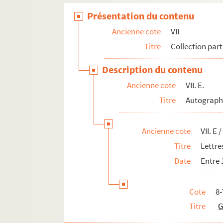
8-TFS-019-171. Pinget, Robert
Présentation du contenu
8-TFS-019-172. Queneau, Raymond
Ancienne cote
VII
8-TFS-019-173. Ré, Michel de
Titre
Collection part
4-TFS-019-836. Richard, Claude
8-TFS-019-174. Richard, Isabelle
Description du contenu
8-TFS-019-175. Richard, Michel
Ancienne cote
VII. E.
8-TFS-019-176. Rocquet, Claude-Hen
Titre
Autograph
8-TFS-019-177. Sarcey, Martine
4-TFS-019-837. Stefani, Michel
Ancienne cote
VII. E /
8-TFS-019-178. Steffens, Hans Herm
Titre
Lettre
8-TFS-019-179. Sterling, Marie
Date
Entre 
4-TFS-019-838. Trutat, Alain
8-TFS-019-180. Ubac, Raoul
Cote
8
Titre
G
4-TFS-019-839. Weeger, Claude