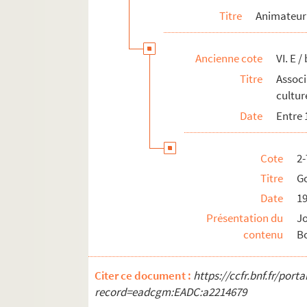
Titre
Animateur 
Ancienne cote
VI. E / 
Titre
Associ
cultur
Date
Entre 
Cote
2
Titre
Go
Date
1
Présentation du
Jo
contenu
Bo
Citer ce document :
https://ccfr.bnf.fr/por
record=eadcgm:EADC:a2214679