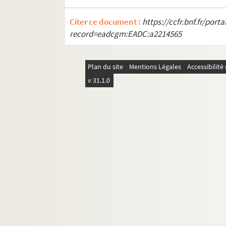
Citer ce document :
https://ccfr.bnf.fr/por
record=eadcgm:EADC:a2214565
Plan du site
Mentions Légales
Accessibilit
v 31.1.0