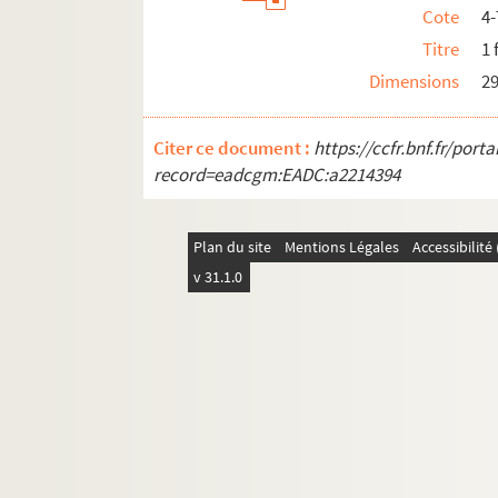
Cote
4
Titre
1 
Dimensions
2
Citer ce document :
https://ccfr.bnf.fr/por
record=eadcgm:EADC:a2214394
Plan du site
Mentions Légales
Accessibilit
v 31.1.0