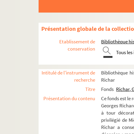
Le mariage de Figaro (1968)
Le Capitaine Fracasse (1968)
La Maison de Bernarda Alba (1968)
Présentation globale de la collecti
Festival d'Angers (1969)
Faust (1969)
Etablissement de
Bibliothèque his
conservation
Le chapeau de paille d'Italie (1969)
Tous les
Le Carrosse du Saint-Sacrement (196
Les Amours de Don Perlimplín (1969)
Intitulé de l'instrument de
Bibliothèque hi
Le Baladin du monde occidental (196
recherche
Richar
Le Journal d'Anne Frank (1969)
Titre
Fonds
Richar, 
La Cerisaie (1969)
Présentation du contenu
Ce fonds est le 
Georges Richard 
L’Homme de désir (1969)
à tour décorat
La Rose rouge au Corbier (1970)
privilégié de M
Architruc (1970)
Richar a conse
Lettre morte (1970)