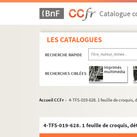
Embrassons-nous Folleville (1965)
Catalogue co
Théodore cherche des allumettes (19
La ville sous les armes (1965)
Les sept contre Thèbes (1965)
LES CATALOGUES
Comme il vous plaira (1966)
RECHERCHE RAPIDE
L’Arlésienne (1966)
Hyménée (1966)
Imprimés
multimédia
RECHERCHES CIBLÉES
Les Revenants (1966)
Hamlet (1966)
Le Malade imaginaire (1967)
Accueil CCFr
4-TFS-019-628. 1 feuille de croquis, 
>
Tartuffe (1967)
La locandiera (1967)
Les fausses confidences (1968)
4-TFS-019-628. 1 feuille de croquis, dét
La Mégère apprivoisée (1968)