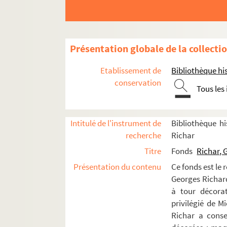
Le Capitaine Fracasse (1968)
La Maison de Bernarda Alba (1968)
Festival d'Angers (1969)
Présentation globale de la collecti
Faust (1969)
Etablissement de
Bibliothèque his
Le chapeau de paille d'Italie (1969)
conservation
Tous les
Le Carrosse du Saint-Sacrement (196
Les Amours de Don Perlimplín (1969)
Le Baladin du monde occidental (196
Intitulé de l'instrument de
Bibliothèque hi
recherche
Richar
Le Journal d'Anne Frank (1969)
Titre
Fonds
Richar, 
La Cerisaie (1969)
Présentation du contenu
Ce fonds est le 
L’Homme de désir (1969)
Georges Richard 
La Rose rouge au Corbier (1970)
à tour décorat
Architruc (1970)
privilégié de M
Richar a conse
Lettre morte (1970)