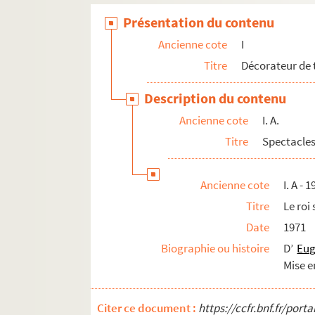
Éditeur
Présentation du contenu
Activités universitaires
Ancienne cote
I
Critique d'art
Titre
Décorateur de 
Autres activités
Collection particulière
Description du contenu
Ancienne cote
I. A.
Titre
Spectacles
Ancienne cote
I. A - 1
Titre
Le roi
Date
1971
Biographie ou histoire
D’
Eu
Mise e
Citer ce document :
https://ccfr.bnf.fr/por