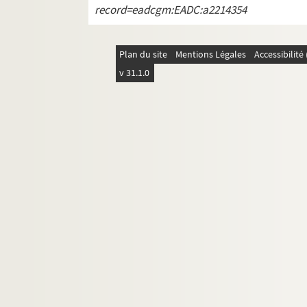
record=eadcgm:EADC:a2214354
Plan du site
Mentions Légales
Accessibilit
v 31.1.0