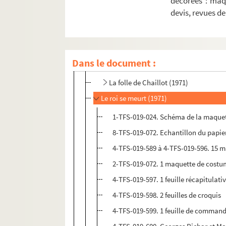
décorées : maq
...Et à la fin était le bang (1970)
devis, revues d
Les Mystères de Paris (1970)
Les Oiseaux (1970)
Les jeux de la langue et du hasard (19
Dans le document :
Les Mouches (1970)
La folle de Chaillot (1971)
Le roi se meurt (1971)
1-TFS-019-024. Schéma de la maquet
8-TFS-019-072. Echantillon du papie
4-TFS-019-589 à 4-TFS-019-596. 15 
2-TFS-019-072. 1 maquette de cost
4-TFS-019-597. 1 feuille récapitulat
4-TFS-019-598. 2 feuilles de croquis
4-TFS-019-599. 1 feuille de command