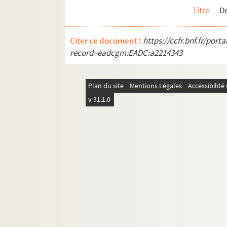
Titre
De
Citer ce document :
https://ccfr.bnf.fr/por
record=eadcgm:EADC:a2214343
Plan du site
Mentions Légales
Accessibilit
v 31.1.0