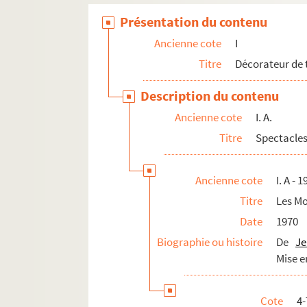
Présentation du contenu
Autres activités
Collection particulière
Ancienne cote
I
Titre
Décorateur de 
Description du contenu
Ancienne cote
I. A.
Titre
Spectacles
Ancienne cote
I. A - 1
Titre
Les Mo
Date
1970
Biographie ou histoire
De
Je
Mise e
Cote
4