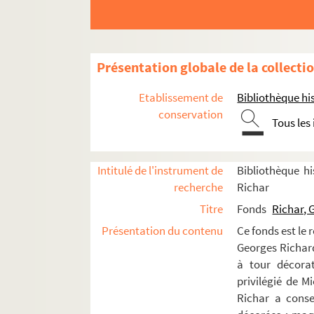
La Cerisaie (1969)
L’Homme de désir (1969)
La Rose rouge au Corbier (1970)
Présentation globale de la collecti
Architruc (1970)
Etablissement de
Bibliothèque his
Lettre morte (1970)
conservation
...Et à la fin était le bang (1970)
Tous les
Les Mystères de Paris (1970)
Les Oiseaux (1970)
Intitulé de l'instrument de
Bibliothèque hi
Les jeux de la langue et du hasard (19
recherche
Richar
Les Mouches (1970)
Titre
Fonds
Richar, 
Présentation du contenu
Ce fonds est le 
4-TFS-019-542. Programme de la Co
Georges Richard 
4-TEP-019-043. Marcou La Rochelle.
à tour décorat
4-TFS-019-543 à 4-TFS-019-555. 13 
privilégié de M
Richar a conse
4-TFS-019-556. Ensemble des échant