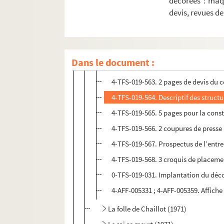
décorées : maq
4-TFS-019-557 et 4-TFS-019-558. 2 m
devis, revues d
4-TFS-019-559 et 4-TFS-019-560. 2 e
4-TFS-019-561. 1 feuille de croquis d
8-TFS-019-071. 1 feuille d’étude prél
Dans le document :
4-TFS-019-562. Georges Richar et M
4-TFS-019-563. 2 pages de devis du 
4-TFS-019-564. Descriptif des struct
4-TFS-019-565. 5 pages pour la const
4-TFS-019-566. 2 coupures de presse
4-TFS-019-567. Prospectus de l’entr
4-TFS-019-568. 3 croquis de placeme
0-TFS-019-031. Implantation du déc
4-AFF-005331 ; 4-AFF-005359. Affiche
La folle de Chaillot (1971)