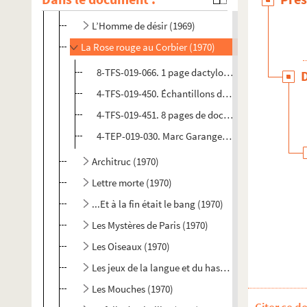
La Cerisaie (1969)
L’Homme de désir (1969)
La Rose rouge au Corbier (1970)
8-TFS-019-066. 1 page dactylographiée meubles e
4-TFS-019-450. Échantillons de tissus
4-TFS-019-451. 8 pages de documents pour le mon
4-TEP-019-030. Marc Garanger. Photographie de 
Architruc (1970)
Lettre morte (1970)
...Et à la fin était le bang (1970)
Les Mystères de Paris (1970)
Les Oiseaux (1970)
Les jeux de la langue et du hasard (1970)
Les Mouches (1970)