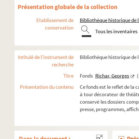
Présentation globale de la collection
Tartuffe (1967)
La locandiera (1967)
Etablissement de
Bibliothèque historique de la
Les fausses confidences (1968)
conservation
Tous les inventaires
La Mégère apprivoisée (1968)
Le mariage de Figaro (1968)
Le Capitaine Fracasse (1968)
Intitulé de l'instrument de
Bibliothèque historique de l
La Maison de Bernarda Alba (1968)
recherche
Festival d'Angers (1969)
Titre
Fonds
Richar, Georges
(
Faust (1969)
Présentation du contenu
Ce fonds est le reflet de la
Le chapeau de paille d'Italie (1969)
à tour décorateur de théâtr
conservé les dossiers compl
Le Carrosse du Saint-Sacrement (1969)
presse, programmes, affich
Les Amours de Don Perlimplín (1969)
Le Baladin du monde occidental (1969)
Le Journal d'Anne Frank (1969)
Dans le document :
Prés