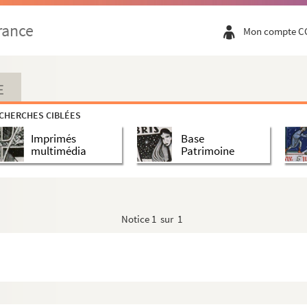
rance
Mon compte C
E
CHERCHES CIBLÉES
Imprimés
Base
multimédia
Patrimoine
Notice
1 sur 1