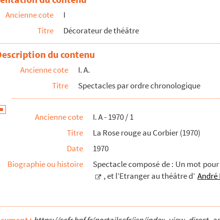
Ancienne cote
I
Titre
Décorateur de théâtre
t accessoires
Description du contenu
Ancienne cote
I. A.
tage du spectacle
Titre
Spectacles par ordre chronologique
groupe
Ancienne cote
I. A - 1970 / 1
Titre
La Rose rouge au Corbier (1970)
Date
1970
Biographie ou histoire
Spectacle composé de : Un mot pour 
, et l’Etranger au théâtre d’
André 