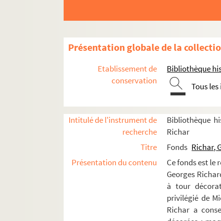
La Jeunesse du Cid (1964)
Macbeth (1964)
Le Fambrou (1964)
Présentation globale de la collecti
Le Secret de la comète (1965)
Etablissement de
Bibliothèque his
La Vérité suspecte (1965)
conservation
Jonas (1965)
Tous les
Parades et farces du théâtre français 
La Farce du pâté et de la tarte (1965)
Intitulé de l'instrument de
Bibliothèque hi
Les parades (1965)
recherche
Richar
Embrassons-nous Folleville (1965)
Titre
Fonds
Richar, 
Théodore cherche des allumettes (19
Présentation du contenu
Ce fonds est le 
Georges Richard 
La ville sous les armes (1965)
à tour décorat
Les sept contre Thèbes (1965)
privilégié de M
Comme il vous plaira (1966)
Richar a conse