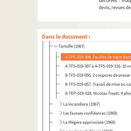
décorées : maq
L’Arlésienne (1966)
devis, revues d
Hyménée (1966)
Les Revenants (1966)
Hamlet (1966)
Dans le document :
Le Malade imaginaire (1967)
Tartuffe (1967)
4-TFS-019-306. Feuilles de régie dac
4-TFS-019-307 à 4-TFS-019-316. 10 
8-TFS-019-056. 2 coupures de presse
8-TFS-019-057. Travail de mise au car
8-TEP-019-028. Nicolas Treatt. 4 ph
La locandiera (1967)
Les fausses confidences (1968)
La Mégère apprivoisée (1968)