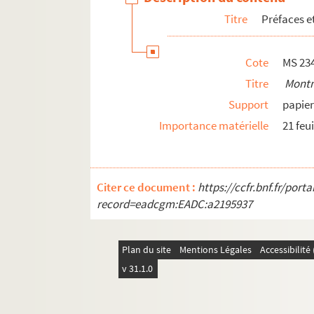
Titre
Préfaces et
Cote
MS 23
Titre
Mont
Support
papie
Importance matérielle
21 feui
Citer ce document :
https://ccfr.bnf.fr/por
record=eadcgm:EADC:a2195937
Plan du site
Mentions Légales
Accessibilit
v 31.1.0