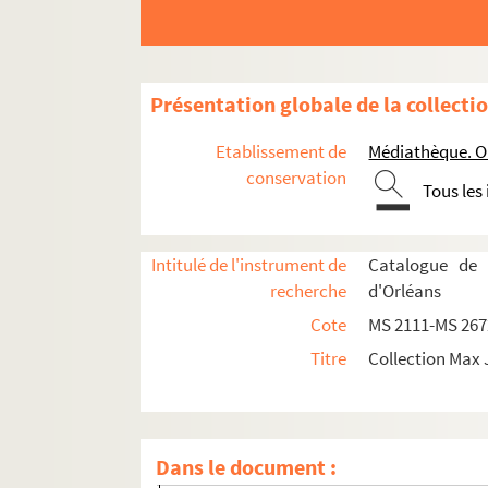
Présentation globale de la collecti
Etablissement de
Médiathèque. Or
conservation
Tous les
Intitulé de l'instrument de
Catalogue de 
recherche
d'Orléans
Cote
MS 2111-MS 267
Titre
Collection Max
Œuvres de Max Jacob
Contes et nouvelles
Romans
Dans le document :
Poèmes