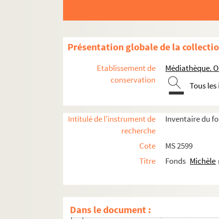
Présentation globale de la collecti
Etablissement de
Médiathèque. Or
conservation
Tous les
MS 2599.1-MS 2599.10. Récits et poésies
MS 2599.11-MS 2599.12. Correspondance
Intitulé de l'instrument de
Inventaire du f
recherche
MS 2599.11. A-K
Cote
MS 2599
MS 2599.11. L-Z
Titre
Fonds
Michèle
LEDERER, Jacques (Ami de Michèle Des
LEBRUN, Jean-Claude (Critique l'Huma
LE SCANFF, Jacques (Revue le Préau des
Dans le document :
MASSON, Jean-Yves (Ecrivain, traducte