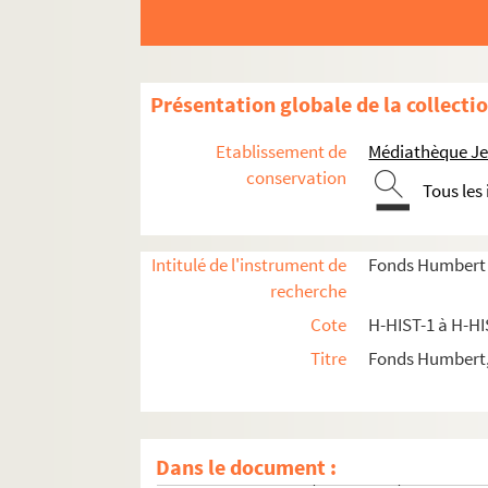
H-HIST-60. Sans titre
H-HIST-61. Sans titre
H-HIST-62. Fêtes et sociétés
Présentation globale de la collecti
H-HIST-63. Visites de personnages à Lille
H-HIST-64. Sans titre
Etablissement de
Médiathèque Jea
H-HIST-65. Sans titre
conservation
Tous les
H-HIST-66. Sans titre
H-HIST-67. Sciences et arts
Intitulé de l'instrument de
Fonds Humbert (
H-HIST-68. Industrie, commerce, agriculture
recherche
H-HIST-69. Elections
Cote
H-HIST-1 à H-HI
H-HIST-70. Sans titre
Titre
Fonds Humbert,
H-HIST-71. Elections
H-HIST-72. Elections
H-HIST-73. Chroniquess historiques
Dans le document :
H-HIST-74. Chroniquess historiques