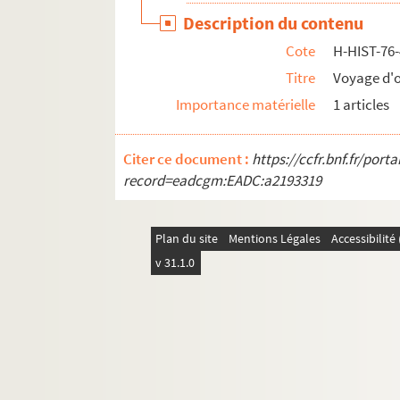
Description du contenu
Cote
H-HIST-76
Titre
Voyage d'ou
Importance matérielle
1 articles
Citer ce document :
https://ccfr.bnf.fr/por
record=eadcgm:EADC:a2193319
Plan du site
Mentions Légales
Accessibilit
v 31.1.0