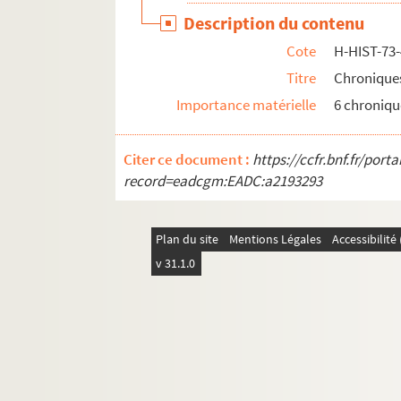
Description du contenu
Cote
H-HIST-73
Titre
Chronique
Importance matérielle
6 chroniqu
Citer ce document :
https://ccfr.bnf.fr/por
record=eadcgm:EADC:a2193293
Plan du site
Mentions Légales
Accessibilit
v 31.1.0