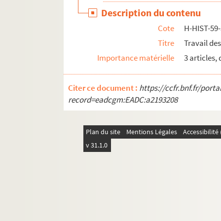
Description du contenu
Cote
H-HIST-59
Titre
Travail de
Importance matérielle
3 articles
Citer ce document :
https://ccfr.bnf.fr/por
record=eadcgm:EADC:a2193208
Plan du site
Mentions Légales
Accessibilit
v 31.1.0